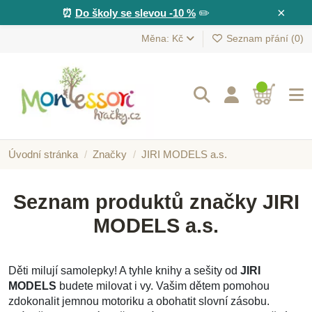
×
⏰
Do školy se slevou -10 %
✏️
Měna: Kč
Seznam přání (
0
)
Úvodní stránka
Značky
JIRI MODELS a.s.
Seznam produktů značky JIRI
MODELS a.s.
Děti milují samolepky! A tyhle knihy a sešity od
JIRI
MODELS
budete milovat i vy. Vašim dětem pomohou
zdokonalit jemnou motoriku a obohatit slovní zásobu.