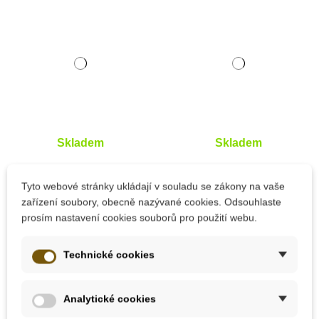
Skladem
Skladem
JIRI MODELS Mapa
JIRI MODELS
světa - velká
Razítkování prstíky -
Tyto webové stránky ukládají v souladu se zákony na vaše
bludišťárna
Raketa
zařízení soubory, obecně nazývané cookies. Odsouhlaste
prosím nastavení cookies souborů pro použití webu.
199 Kč
149 Kč
Technické cookies
Přidat do košíku
Přidat do košíku
Analytické cookies