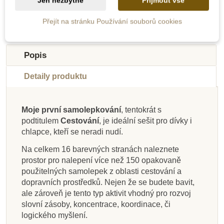
Jen nezbytné
Přijmout vše
Přejít na stránku Používání souborů cookies
-20%
Výprodej
Popis
Detaily produktu
Moje první samolepkování
, tentokrát s
podtitulem
Cestování
, je ideální sešit pro dívky i
Skladem
Skladem
Skladem
Skladem
Skladem
Skladem
Skladem
Skladem
chlapce, kteří se neradi nudí.
JIRI MODELS Moje
JIRI MODELS
JIRI MODELS
JIRI MODELS
JIRI MODELS Moje
JIRI MODELS
JIRI MODELS
JIRI MODELS
Na celkem 16 barevných stranách naleznete
Samolepková knížka
Samolepková knížka
Samolepková knížka
první samolepkování
Samolepková knížka
první samolepkování
Samolepková knížka
Samolepkové album
prostor pro nalepení více než 150 opakovaně
- Já a moje tělo
- Zvířátka
- Pralidé
-Farma
- Roční období
- Pod hladinou
- Traktory a
- Mazlíčci
použitelných samolepek z oblasti cestování a
náklaďáky
dopravních prostředků. Nejen že se budete bavit,
ale zároveň je tento typ aktivit vhodný pro rozvoj
199 Kč
139 Kč
139 Kč
119 Kč
139 Kč
199 Kč
139 Kč
119 Kč
249 Kč
slovní zásoby, koncentrace, koordinace, či
logického myšlení.
Přidat do košíku
Přidat do košíku
Přidat do košíku
Přidat do košíku
Přidat do košíku
Přidat do košíku
Přidat do košíku
Přidat do košíku