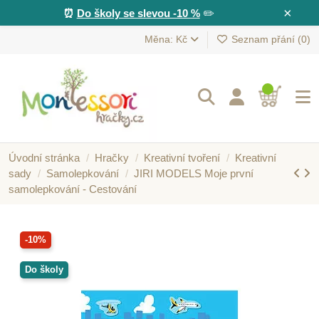
×
⏰
Do školy se slevou -10 %
✏️
Měna: Kč
Seznam přání (
0
)
Úvodní stránka
Hračky
Kreativní tvoření
Kreativní
sady
Samolepkování
JIRI MODELS Moje první
samolepkování - Cestování
-10%
Do školy