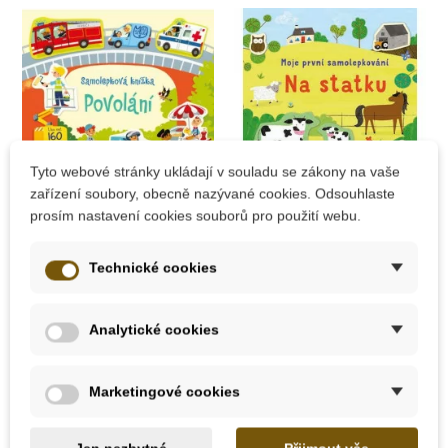
Tyto webové stránky ukládají v souladu se zákony na vaše
zařízení soubory, obecně nazývané cookies. Odsouhlaste
prosím nastavení cookies souborů pro použití webu.
Skladem
Skladem
Technické cookies
JIRI MODELS
JIRI MODELS Moje
Samolepková knížka
první samolepkování
- Povolání
- Na statku
Analytické cookies
139 Kč
119 Kč
Marketingové cookies
Přidat do košíku
Přidat do košíku