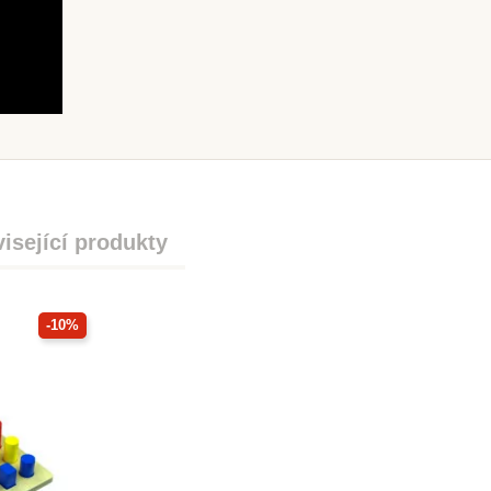
isející produkty
-10%