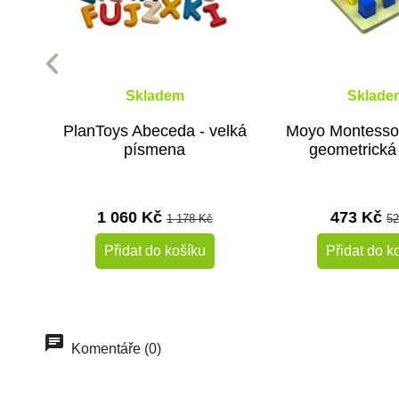
Skladem
Sklade
PlanToys Abeceda - velká
Moyo Montessor
písmena
geometrická 
1 060 Kč
473 Kč
1 178 Kč
52
Přidat do košíku
Přidat do k
Komentáře (0)