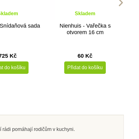
Skladem
Skladem
 Snídaňová sada
Nienhuis - Vařečka s
otvorem 16 cm
725 Kč
60 Kč
at do košíku
Přidat do košíku
Novinka
-50%
í rádi pomáhají rodičům v kuchyni.