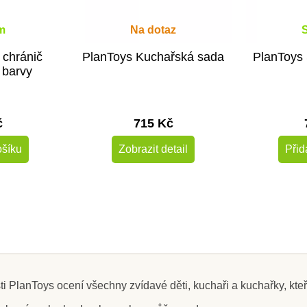
m
Na dotaz
 chránič
PlanToys Kuchařská sada
PlanToys
 barvy
č
715 Kč
ošíku
Zobrazit detail
Přid
Výprodej
 PlanToys ocení všechny zvídavé děti, kuchaři a kuchařky, kteř