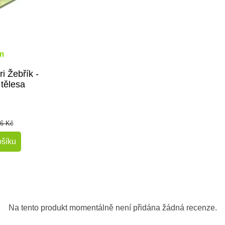
m
i Žebřík -
tělesa
6 Kč
ošíku
Na tento produkt momentálně není přidána žádná recenze.