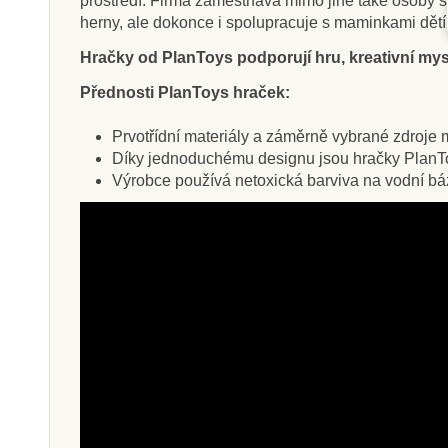
prostředí. Firma zaměstnává mimo jiné také osoby se
herny, ale dokonce i spolupracuje s maminkami dětí
Hračky od PlanToys podporují hru, kreativní mysl
Přednosti PlanToys hraček:
Prvotřídní materiály a záměrně vybrané zdroje ma
Díky jednoduchému designu jsou hračky PlanTo
Výrobce používá netoxická barviva na vodní bázi,