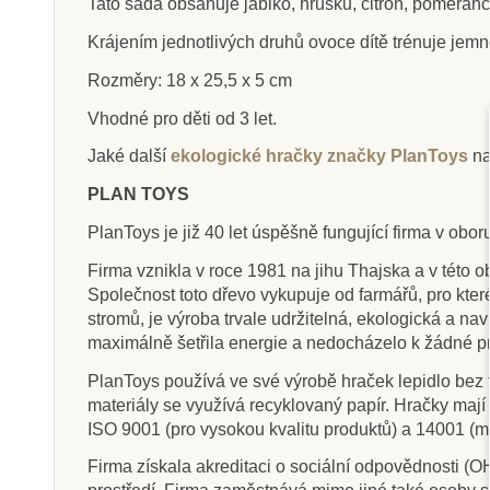
Tato sada obsahuje jablko, hrušku, citron, pomeran
Krájením jednotlivých druhů ovoce dítě trénuje jemn
Rozměry: 18 x 25,5 x 5 cm
Skladem
Sklade
Vhodné pro děti od 3 let.
Nienhuis - Dřevěná
Nienhuis - 
Jaké další
ekologické hračky značky PlanToys
na
lopatka, 14,5 cm
lopatka, 1
PLAN TOYS
PlanToys je již 40 let úspěšně fungující firma v obo
129 Kč
104 K
Firma vznikla v roce 1981 na jihu Thajska a v této o
Společnost toto dřevo vykupuje od farmářů, pro kte
Přidat do košíku
Přidat do k
stromů, je výroba trvale udržitelná, ekologická a nav
maximálně šetřila energie a nedocházelo k žádné p
PlanToys používá ve své výrobě hraček lepidlo bez f
materiály se využívá recyklovaný papír. Hračky maj
ISO 9001 (pro vysokou kvalitu produktů) a 14001 (m
Firma získala akreditaci o sociální odpovědnosti 