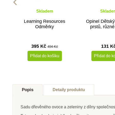
Skladem
Sklade
Learning Resources
Opinel Dětský
Odměrky
prstů, různé
395 Kč
131 K
494 Kč
Přidat do košíku
Přidat do k
Popis
Detaily produktu
Sadu dřevěného ovoce a zeleniny z dílny společnosti