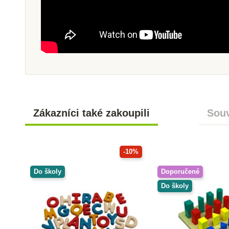
Zákazníci také zakoupili
Souv
-10%
Do školy
Doporučené
Do školy