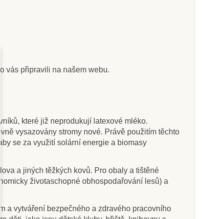
Skladem
Skladem
nToys Dřez
Poketo Děti pečou
ro vás připravili na našem webu.
0 Kč
409 Kč
4 999 Kč
níků, které již neprodukují latexové mléko.
tovně vysazovány stromy nové. Právě použitím těchto
at do košíku
Přidat do košíku
 aby se za využití solární energie a biomasy
ova a jiných těžkých kovů. Pro obaly a tištěné
ekonomicky životaschopné obhospodařování lesů) a
ům a vytváření bezpečného a zdravého pracovního