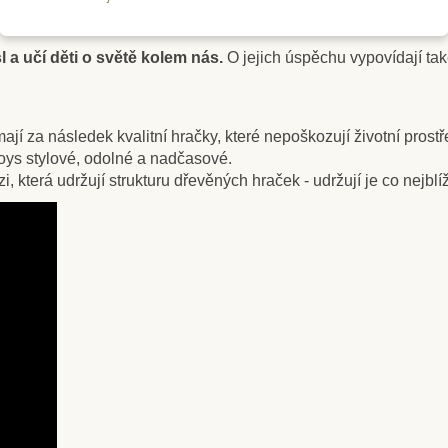
 zdravotním postižením, pravidelně sponzoruje mnoho aktivit pro 
 s různým postižením a spolu s nimi vytváří hračky, které moho
 a učí děti o světě kolem nás.
O jejich úspěchu vypovídají ta
jí za následek kvalitní hračky, které nepoškozují životní prostř
ys stylové, odolné a nadčasové.
 která udržují strukturu dřevěných hraček - udržují je co nejblí