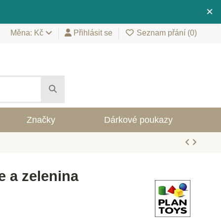
×
Měna: Kč
Přihlásit se
Seznam přání (
0
)
Značky
Dárkové poukazy
 a zelenina