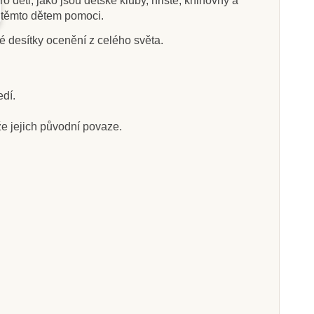
děti, jako jsou dětské kluby, hřiště, knihovny a
u těmto dětem pomoci.
ké desítky ocenění z celého světa.
edí.
že jejich původní povaze.