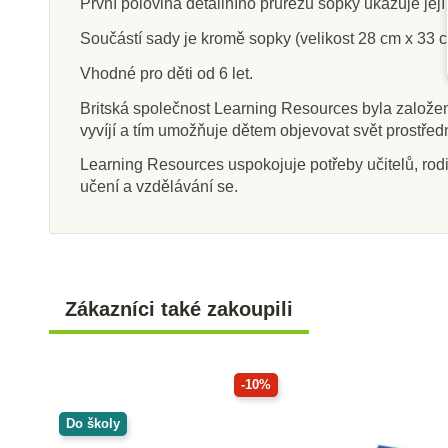
První polovina detailního průřezu sopky ukazuje její
Součástí sady je kromě sopky (velikost 28 cm x 33 c
Vhodné pro děti od 6 let.
Skladem
Sklade
Britská společnost Learning Resources byla založen
vyvíjí a tím umožňuje dětem objevovat svět prostře
Sentosphere Chemická
Learning Re
laboratoř
Experimenty 
Learning Resources uspokojuje potřeby učitelů, rodič
Movers, 3
učení a vzdělávání se.
1 327 Kč
563 Kč
1 475 Kč
62
Přidat do košíku
Přidat do k
Zákazníci také zakoupili
-10%
Do školy