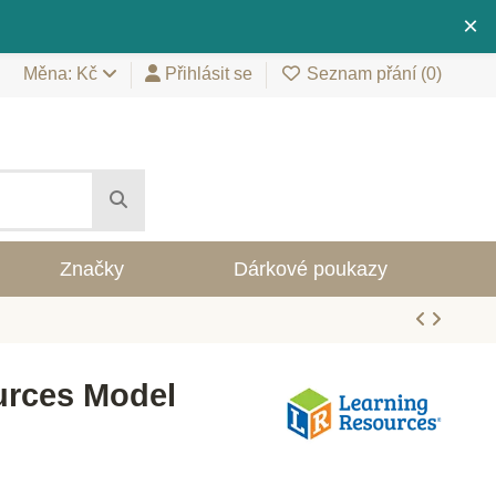
×
Měna: Kč
Přihlásit se
Seznam přání (
0
)
Značky
Dárkové poukazy
urces Model