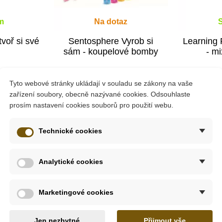
m
Na dotaz
voř si své
Sentosphere Vyrob si
Learning
sám - koupelové bomby
- m
Tyto webové stránky ukládají v souladu se zákony na vaše
872 Kč
1 18
9 Kč
969 Kč
zařízení soubory, obecně nazývané cookies. Odsouhlaste
prosím nastavení cookies souborů pro použití webu.
ošíku
Zobrazit detail
Přid
Technické cookies
-10%
-10%
Do školy
Doporučené
Analytické cookies
ažení
Do školy
Marketingové cookies
a přímo ve vašem dětském pokojíčku. Zkoumejte a užívejte si v
Jen nezbytné
Přijmout vše