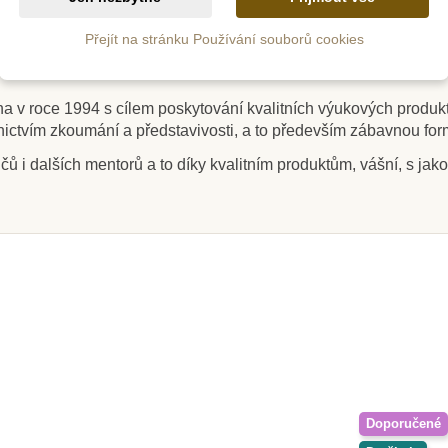
 vnitřek, zatímco na druhé můžete trénovat své znalosti.
m) průhledný plastový podnos (velikost 33 cm), odnímatelná trub
Přejít na stránku Používání souborů cookies
m
Na dotaz
a v roce 1994 s cílem poskytování kvalitních výukových produkt
dnictvím zkoumání a představivosti, a to především zábavnou fo
sources
Sentosphere Vyrob si
Learni
- Magnet
sám - mýdlo
Mikros
ů i dalších mentorů a to díky kvalitním produktům, vášní, s jako
9 ks
797 Kč
1 41
6 Kč
885 Kč
ošíku
Zobrazit detail
Přid
Doporučené