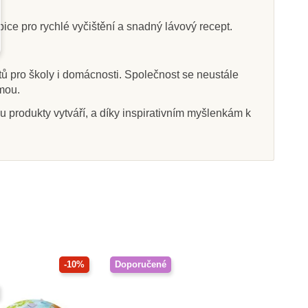
ice pro rychlé vyčištění a snadný lávový recept.
Skladem
Skladem
ů pro školy i domácnosti. Společnost se neustále
rmou.
ng Resources
Slime - továrna na výrobu
kop set (50x -
slizů
u produkty vytváří, a díky inspirativním myšlenkám k
600x)
8 Kč
662 Kč
1 575 Kč
735 Kč
at do košíku
Přidat do košíku
-10%
Doporučené