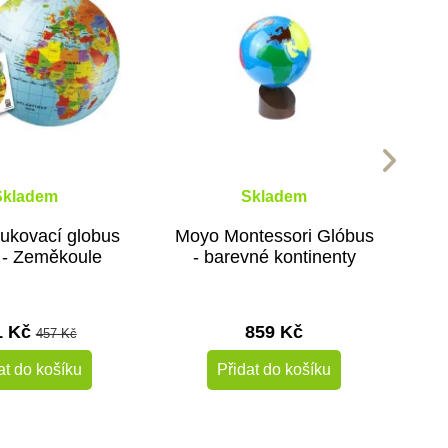
Skladem
Skladem
ukovací globus
Moyo Montessori Glóbus
 - Zeměkoule
- barevné kontinenty
1 Kč
859 Kč
457 Kč
at do košíku
Přidat do košíku