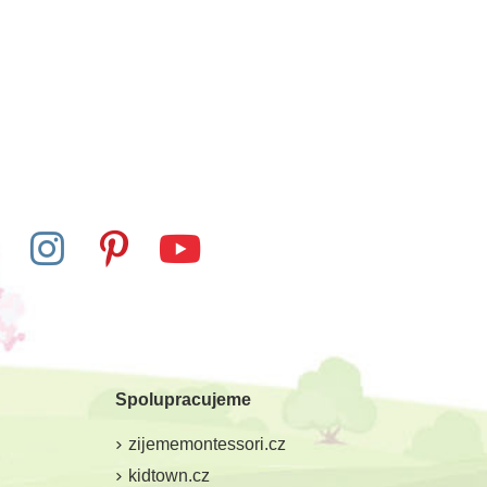
Spolupracujeme
zijememontessori.cz
kidtown.cz