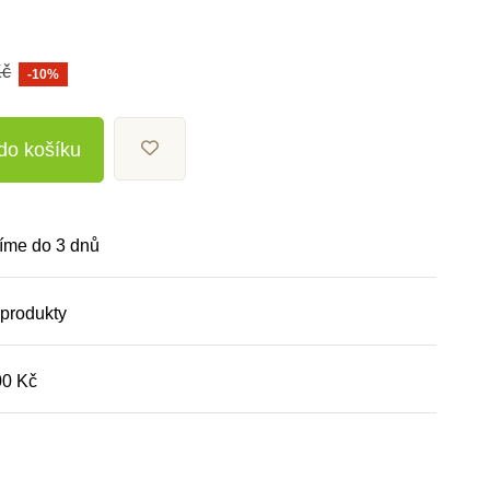
Kč
-10%
 do košíku
íme do 3 dnů
 produkty
00 Kč