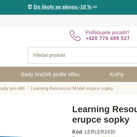
⏰
Do školy se slevou -10 %
✏️
Potřebujete poradit?
+420 776 499 527
Sady hraček podle věku
Knihy
ady pro děti
Learning Resources Model erupce sopky
Learning Reso
erupce sopky
Kód:
LERLER2430