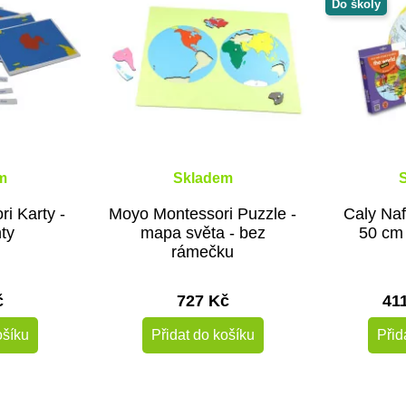
Do školy
m
Skladem
i Karty -
Moyo Montessori Puzzle -
Caly Naf
ty
mapa světa - bez
50 cm
rámečku
č
727 Kč
41
ošíku
Přidat do košíku
Přid