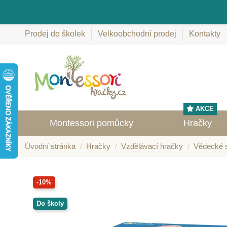
Prodej do školek
Velkoobchodní prodej
Kontakty
AKCE
Montessori pomůcky
Hračky
Úvodní stránka
Hračky
Vzdělávací hračky
Vědecké s
-10%
Do školy