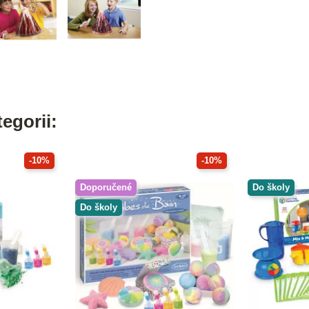
egorii:
-10%
-10%
Doporučené
Do školy
Do školy