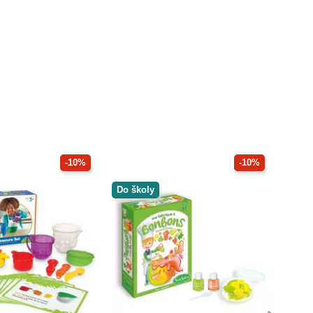
-10%
-10%
Do školy