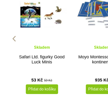
Skladem
Sklade
Safari Ltd. figurky Good
Moyo Montessor
Luck Minis
kontinen
53 Kč
935 K
59 Kč
Přidat do košíku
Přidat do k