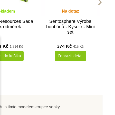
Skladem
Na dotaz
 Resources Sada
Sentosphere Výroba
ix odměrek
bonbónů - Kyselé - Mini
set
3 Kč
374 Kč
1 314 Kč
415 Kč
at do košíku
Zobrazit detail
-10%
-10%
Do školy
ědu s tímto modelem erupce sopky.