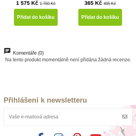
1 575 Kč
365 Kč
1 750 Kč
405 Kč
Přidat do košíku
Přidat do košíku
-10%
-10%
Do školy
Do školy
Komentáře (0)
Na tento produkt momentálně není přidána žádná recenze.
Přihlášení k newsletteru
Skladem
Skladem
Kidedu mé emoce -
Toys for life - Emoce
komunikační karty