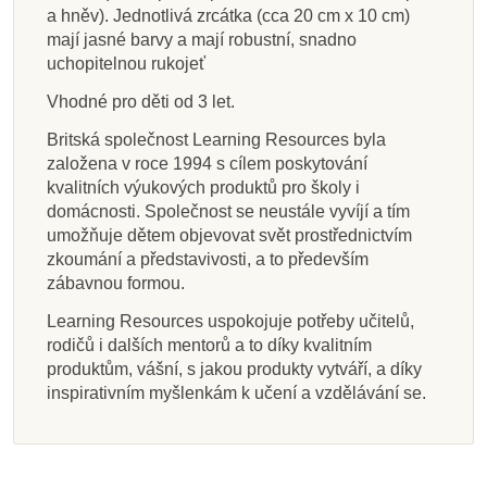
a hněv). Jednotlivá zrcátka (cca 20 cm x 10 cm)
Přidat do košíku
Přidat do košíku
Přidat do košíku
Přidat do košíku
Přidat do košíku
Přidat do košíku
Přidat do košíku
Zobrazit detail
mají jasné barvy a mají robustní, snadno
uchopitelnou rukojeť
Vhodné pro děti od 3 let.
Britská společnost Learning Resources byla
založena v roce 1994 s cílem poskytování
kvalitních výukových produktů pro školy i
domácnosti. Společnost se neustále vyvíjí a tím
umožňuje dětem objevovat svět prostřednictvím
zkoumání a představivosti, a to především
zábavnou formou.
Learning Resources uspokojuje potřeby učitelů,
rodičů i dalších mentorů a to díky kvalitním
produktům, vášní, s jakou produkty vytváří, a díky
inspirativním myšlenkám k učení a vzdělávání se.