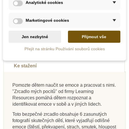
Přidat do košíku
Přidat do košíku
Analytické cookies
Marketingové cookies
-10%
-10%
-10%
-10%
-10%
-10%
-10%
-10%
Do školy
Do školy
Do školy
Do školy
Do školy
Do školy
Do školy
Doporučené
Jen nezbytné
Přijmout vše
Popis
Do školy
Přejít na stránku Používání souborů cookies
Detaily produktu
Ke stažení
Skladem
Skladem
Skladem
Skladem
Na dotaz
Skladem
Skladem
Skladem
Pomozte dětem naučit se emoce a pracovat s nimi.
"Zrcadlo mých pocitů" od firmy Learning
Esence Montessori -
Learning Resources
PlanToys Sestav si
Svojtka & CO Už
Toys for life - Emoce
Learning Resources
Learning Resources
MyMoo - Textilní
Resources pomáhá dětem rozpoznat a
žádné záchvaty
Pěnové kostky
Dětské emoce
obličej
pexeso - emoce
Hra - Emoce
Kdo co cítí?
identifikovat emoce v sobě a v jiných lidech.
vzteku
Toto bezpečné zrcadlo obsahuje 6 zasunutých
fotografií skutečných dětí, které vyjadřují odlišné
1 274 Kč
392 Kč
197 Kč
359 Kč
385 Kč
383 Kč
392 Kč
719 Kč
436 Kč
219 Kč
399 Kč
1 415 Kč
428 Kč
425 Kč
436 Kč
799 Kč
emoce (štěstí, překvapení, strach, smutek, hloupost