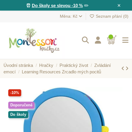
×
⏰
Do školy se slevou -10 %
✏️
Měna: Kč
Seznam přání (
0
)
Úvodní stránka
Hračky
Praktický život
Zvládání
emocí
Learning Resources Zrcadlo mých pocitů
-10%
Doporučené
Do školy