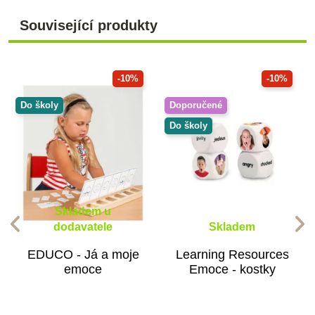
Související produkty
-10%
-10%
Do školy
Doporučené
Do školy
Skladem u
dodavatele
Skladem
EDUCO - Já a moje
Learning Resources
emoce
Emoce - kostky