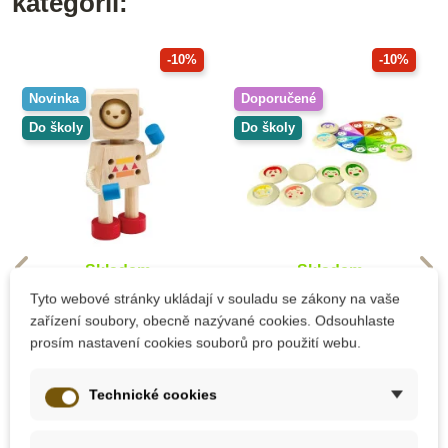
kategorii:
-10%
-10%
Novinka
Doporučené
Do školy
Do školy
Skladem
Skladem
Tyto webové stránky ukládají v souladu se zákony na vaše
PlanToys Robot -
PlanToys Pexeso -
zařízení soubory, obecně nazývané cookies. Odsouhlaste
nálady
Nálady
prosím nastavení cookies souborů pro použití webu.
Technické cookies
427 Kč
653 Kč
475 Kč
725 Kč