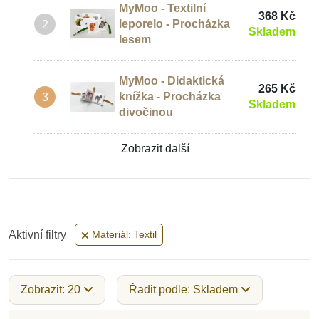
MyMoo - Textilní
368 Kč
leporelo - Procházka
2
Skladem
lesem
MyMoo - Didaktická
265 Kč
knížka - Procházka
3
Skladem
divočinou
Zobrazit další
Aktivní filtry
Materiál: Textil
Zobrazit: 20
Řadit podle: Skladem