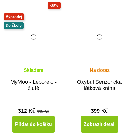
-30%
Výprodej
Do školy
Skladem
Na dotaz
MyMoo - Leporelo -
Oxybul Senzorická
žluté
látková kniha
312 Kč
399 Kč
445 Kč
Přidat do košíku
Zobrazit detail