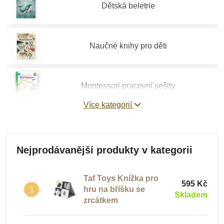
Dětská beletrie
Naučné knihy pro děti
Montessori pracovní sešity
Více kategorií
Zvukové knížky
Nejprodávanější produkty v kategorii
Taf Toys Knížka pro
595 Kč
hru na bříšku se
1
Skladem
zrcátkem