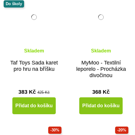
Do školy
Skladem
Skladem
Taf Toys Sada karet
MyMoo - Textilní
pro hru na bříšku
leporelo - Procházka
divočinou
383 Kč
368 Kč
425 Kč
Přidat do košíku
Přidat do košíku
-30%
-20%