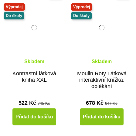
Výprodej
Výprodej
Do školy
Do školy
Skladem
Skladem
Kontrastní látková
Moulin Roty Látková
kniha XXL
interaktivní knížka,
oblékání
522 Kč
678 Kč
745 Kč
847 Kč
Přidat do košíku
Přidat do košíku