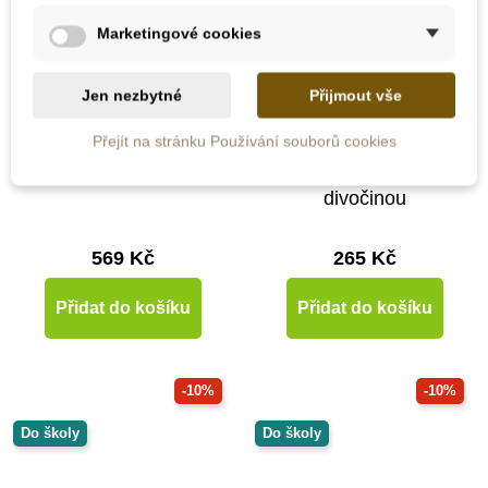
Marketingové cookies
Jen nezbytné
Přijmout vše
Skladem
Skladem
Přejít na stránku Používání souborů cookies
Taf Toys Knížka s
MyMoo - Didaktická
aktivitami
knížka - Procházka
divočinou
569 Kč
265 Kč
Přidat do košíku
Přidat do košíku
-10%
-10%
Do školy
Do školy