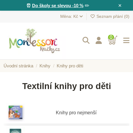
×
⏰
Do školy se slevou -10 %
✏️
Měna: Kč
Seznam přání (
0
)
0
Úvodní stránka
Knihy
Knihy pro děti
Textilní knihy pro děti
Knihy pro nejmenší