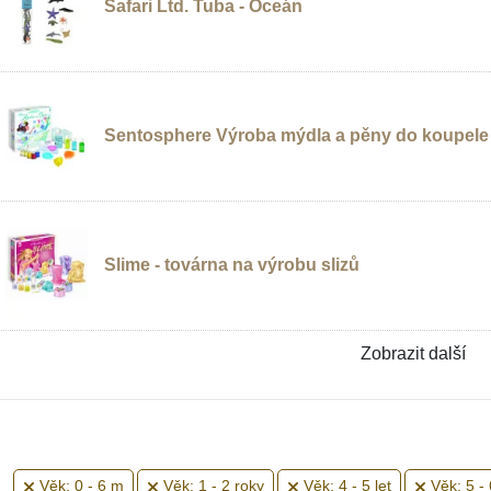
Safari Ltd. Tuba - Oceán
Sentosphere Výroba mýdla a pěny do koupele
Slime - továrna na výrobu slizů
Zobrazit další
Věk: 0 - 6 m
Věk: 1 - 2 roky
Věk: 4 - 5 let
Věk: 5 - 