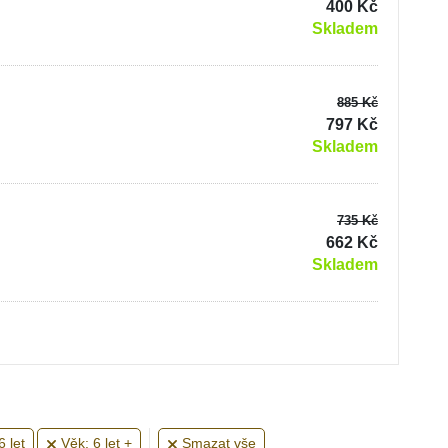
400 Kč
Skladem
885 Kč
797 Kč
Skladem
735 Kč
662 Kč
Skladem
6 let
Věk: 6 let +
Smazat vše