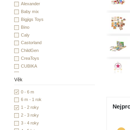
Alexander
Baby mix
Bigjigs Toys
Bino
Caly
Castorland
ChildGen
CreaToys
CUBIKA
Detoa
Věk
Djeco
Duhová kočka
0 - 6 m
Dvě děti
6 m - 1 rok
Educo
Nejpro
1 - 2 roky
Esence
2 - 3 roky
Essdee
3 - 4 roky
Folia