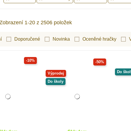
Zobrazení 1-20 z 2506 položek
í
Doporučené
Novinka
Oceněné hračky
-10%
-50%
Do škol
Výprodej
Do školy