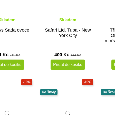
Skladem
Skladem
ys Sada ovoce
Safari Ltd. Tuba - New
Tř
York City
O
mořs
4 Kč
400 Kč
715 Kč
444 Kč
at do košíku
Přidat do košíku
-10%
-10%
Do školy
Do škol