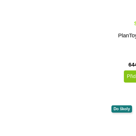
PlanTo
64
Přid
Do školy