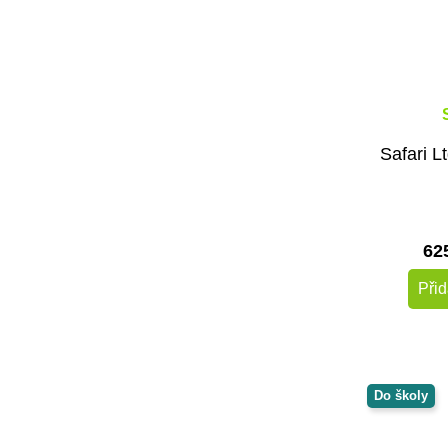
Safari L
62
Přid
Do školy