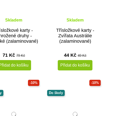
Skladem
Skladem
ísložkové karty -
Třísložkové karty -
hrožené druhy -
Zvířata Austrálie
ké (zalaminované)
(zalaminované)
71 Kč
44 Kč
79 Kč
49 Kč
Přidat do košíku
Přidat do košíku
-10%
-10%
y
Do školy