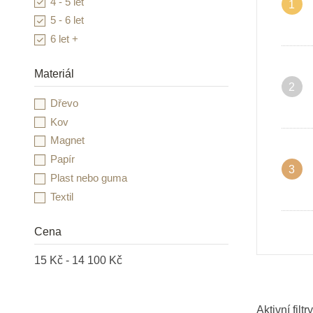
4 - 5 let
1
Goki
5 - 6 let
Grafix
6 let +
Heimess
HOLZTIGER
Materiál
2
Infantino
Dřevo
INFOA
Kov
Janod
Magnet
JIRI MODELS a.s.
Papír
Kidedu
3
Plast nebo guma
Kid O
Textil
Learning Resources
Lesní svět
Cena
Little Dutch
Lucy & Leo
15 Kč - 14 100 Kč
LUDI
Mandaly pro děti
Aktivní filtry