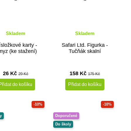
Skladem
Skladem
ísložkové karty -
Safari Ltd. Figurka -
yz (ke stažení)
Tučňák skalní
26 Kč
158 Kč
29 Kč
175 Kč
Přidat do košíku
Přidat do košíku
-10%
-10%
y
Doporučené
Do školy