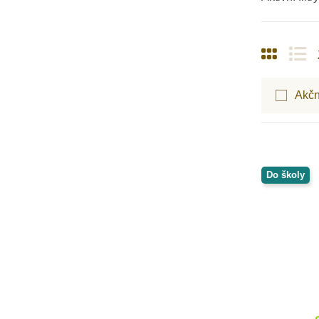
MontessoriHracky.cz
Moulin Roty
Moyo Montessori
MyMoo
Nakladatelství Slovart
Akčn
NEW BABY
Nienhuis Montessori
NoulyToys
Opinel
Oxybul
Do školy
Petit Boum
Pikola
PlanToys
Play Box
Poketo
Royal Langnickel
Safari Ltd.