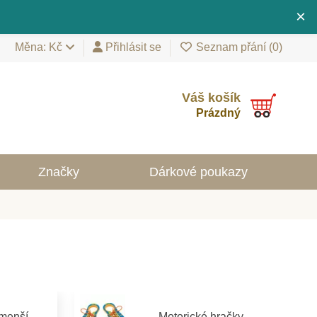
×
Měna: Kč
Přihlásit se
Seznam přání (
0
)
Váš košík
Prázdný
Značky
Dárkové poukazy
jmenší
Motorické hračky