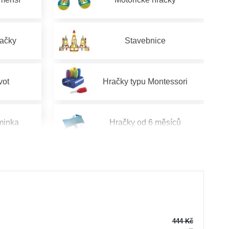
račky
Stavebnice
vot
Hračky typu Montessori
minka
Hračky od 6 měsíců
od 2 let
Hračky pro děti od 3 let
od 5 let
Hračky pro děti od 6 let
444 Kč