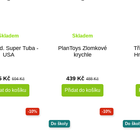
Skladem
Skladem
td. Super Tuba -
PlanToys Zlomkové
Tř
USA
krychle
Hm
5 Kč
439 Kč
694 Kč
488 Kč
at do košíku
Přidat do košíku
-10%
-10%
Do školy
Do škol