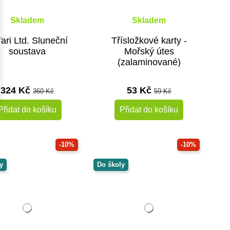
Skladem
Skladem
ari Ltd. Sluneční
Třísložkové karty -
soustava
Mořský útes
(zalaminované)
324 Kč
53 Kč
360 Kč
59 Kč
Přidat do košíku
Přidat do košíku
-10%
-10%
y
Do školy