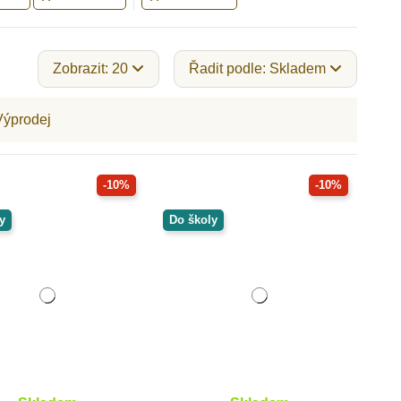
Zobrazit: 20
Řadit podle: Skladem
Výprodej
-10%
-10%
y
Do školy