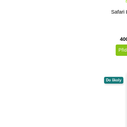
Sentosphere
Small Foot
Safari 
Svojtka & CO
Taf Toys
Toys for Life
40
Viga
Voltík
Přid
vytvarnehracky.cz
Černá na bílé
Do školy