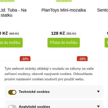
Skladem
Skladem
Ltd. Tuba - Na
PlanToys Mini-mozaika
Sento
statku
0 Kč
128 Kč
444 Kč
255 Kč
at do košíku
Přidat do košíku
-10%
-10%
Do školy
Doporu
Tyto webové stránky ukládají v souladu se zákony na vaše
zařízení soubory, obecně nazývané cookies. Odsouhlaste
Do škol
prosím nastavení cookies souborů pro použití webu.
Technické cookies
Analytické cookies