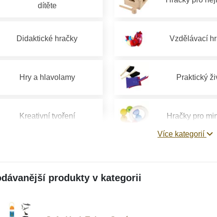
dítěte
Didaktické hračky
Vzdělávací h
Hry a hlavolamy
Praktický ži
Kreativní tvoření
Hračky pro mi
Více kategorií
Hračky pro děti 1 rok
Hračky pro děti 
dávanější produkty v kategorii
Hračky pro děti od 4 let
Hračky pro děti 