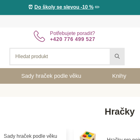
⏰
Do školy se slevou -10 %
✏️
Potřebujete poradit?
+420 776 499 527
Sady hraček podle věku
Knihy
Hračky
Sady hraček podle věku
Hračky pro ne