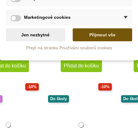
Skladem
Skladem
Marketingové cookies
 Ltd. Figurka -
PlanToys Sada zeleniny
Saf
Langur
Jen nezbytné
Přijmout vše
Přejít na stránku Používání souborů cookies
0 Kč
644 Kč
222 Kč
715 Kč
at do košíku
Přidat do košíku
-10%
-10%
é
Do školy
Do škol