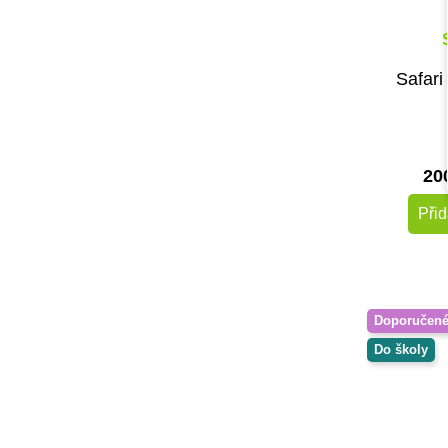
Safari
20
Přid
Doporučen
Do školy