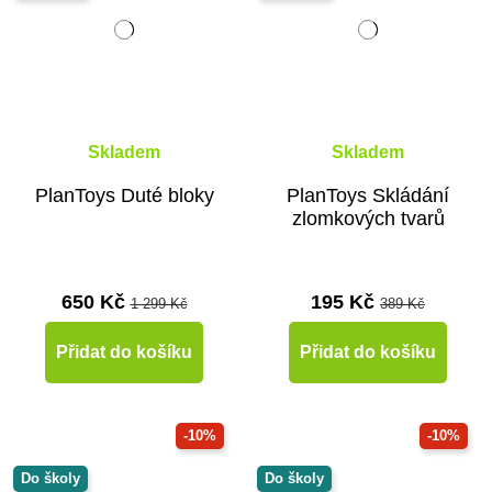
Skladem
Skladem
PlanToys Duté bloky
PlanToys Skládání
zlomkových tvarů
650 Kč
195 Kč
1 299 Kč
389 Kč
Přidat do košíku
Přidat do košíku
-10%
-10%
Do školy
Do školy