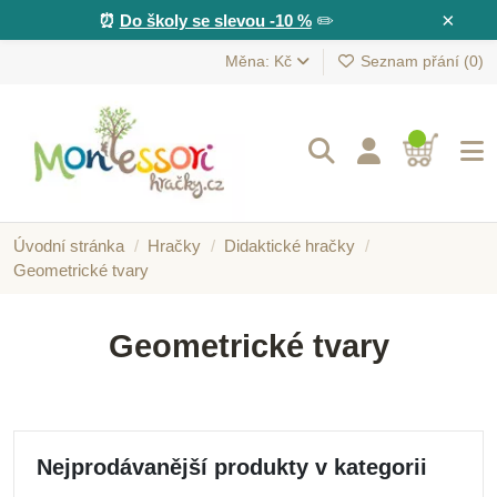
×
⏰
Do školy se slevou -10 %
✏️
Měna: Kč
Seznam přání (
0
)
Úvodní stránka
Hračky
Didaktické hračky
Geometrické tvary
Geometrické tvary
Nejprodávanější produkty v kategorii