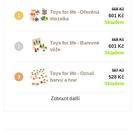
668 Kč
Toys for life - Dřevěná
601 Kč
1
mozaika
Skladem
668 Kč
Toys for life - Barevné
601 Kč
2
věže
Skladem
587 Kč
Toys for life - Označ
528 Kč
3
barvu a tvar
Skladem
Zobrazit další