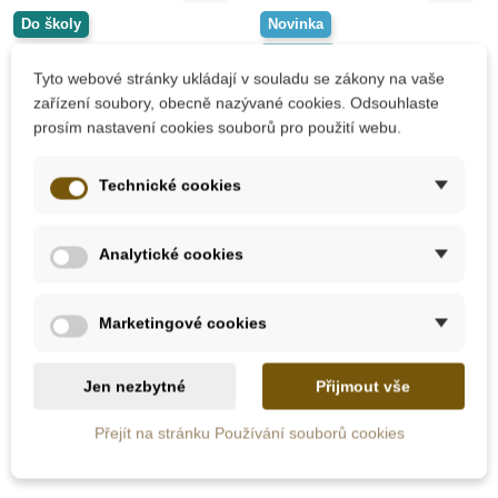
Do školy
Novinka
Do školy
Tyto webové stránky ukládají v souladu se zákony na vaše
zařízení soubory, obecně nazývané cookies. Odsouhlaste
prosím nastavení cookies souborů pro použití webu.
Technické cookies
Skladem
Skladem
Analytické cookies
Moyo Montessori
Goki Hra s ozubenými
Barevné cihly, různé
koly
tvary, velký rozměr
Marketingové cookies
315 Kč
370 Kč
350 Kč
411 Kč
Jen nezbytné
Přijmout vše
Přidat do košíku
Přidat do košíku
Přejít na stránku Používání souborů cookies