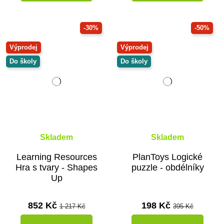
-30%
-50%
Výprodej
Výprodej
Do školy
Do školy
Skladem
Skladem
Learning Resources
PlanToys Logické
Hra s tvary - Shapes
puzzle - obdélníky
Up
852 Kč
198 Kč
1 217 Kč
395 Kč