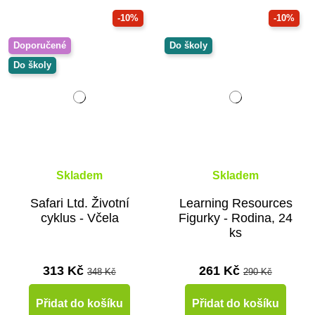
-10%
-10%
Doporučené
Do školy
Do školy
Skladem
Skladem
Safari Ltd. Životní
Learning Resources
cyklus - Včela
Figurky - Rodina, 24
ks
313 Kč
261 Kč
348 Kč
290 Kč
Přidat do košíku
Přidat do košíku