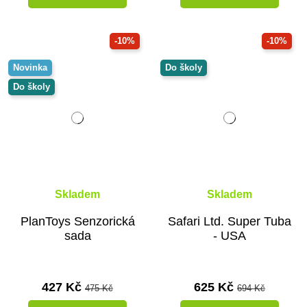
-10%
-10%
Novinka
Do školy
Do školy
Skladem
Skladem
PlanToys Senzorická
Safari Ltd. Super Tuba
sada
- USA
427 Kč
625 Kč
475 Kč
694 Kč