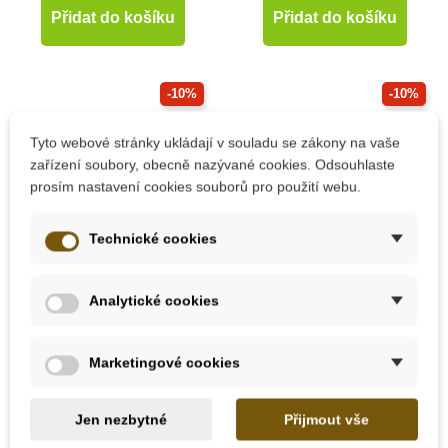
Přidat do košíku
Přidat do košíku
-10%
-10%
Do školy
Do školy
Tyto webové stránky ukládají v souladu se zákony na vaše
zařízení soubory, obecně nazývané cookies. Odsouhlaste
prosím nastavení cookies souborů pro použití webu.
Technické cookies
Analytické cookies
Skladem
Skladem
Safari Ltd. Tuba - New
Safari Ltd. Divoký
Marketingové cookies
York City
západ - Good Luck
Minis Funpack
Jen nezbytné
Přijmout vše