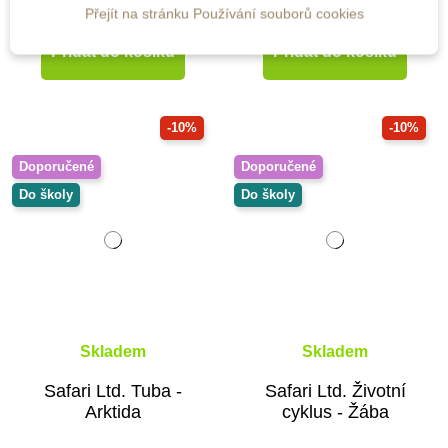
400 Kč
187 Kč
444 Kč
208 Kč
Přejít na stránku Používání souborů cookies
Přidat do košíku
Přidat do košíku
-10%
-10%
Doporučené
Doporučené
Do školy
Do školy
Skladem
Skladem
Safari Ltd. Tuba -
Safari Ltd. Životní
Arktida
cyklus - Žába