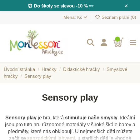
×
⏰
Do školy se slevou -10 %
✏️
Měna: Kč
Seznam přání (
0
)
Úvodní stránka
Hračky
Didaktické hračky
Smyslové
hračky
Sensory play
Sensory play
Sensory play
je hra, která
stimuluje naše smysly
. Ideální
jsou pro tuto hru různorodé materiály v široké škále barev a
předměty, které nás obklopují. U nejmenších dětí můžete
začít se
senzorickými lahvemi
, u starších děti je vhodné