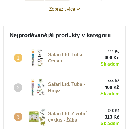
vytvořit
senzorický tác plný drobných předmětů
, které
Zobrazit více
dítě může třídit nebo přeskupovat podle vlastní fantazie.
Naším tipem jsou
sady figurek zvířat Safari Ltd.
A
jak na
sensory play
se inspirujte na našem blogu!
Nejprodávanější produkty v kategorii
444 Kč
Safari Ltd. Tuba -
400 Kč
1
Oceán
Skladem
444 Kč
Safari Ltd. Tuba -
400 Kč
2
Hmyz
Skladem
348 Kč
Safari Ltd. Životní
313 Kč
3
cyklus - Žába
Skladem