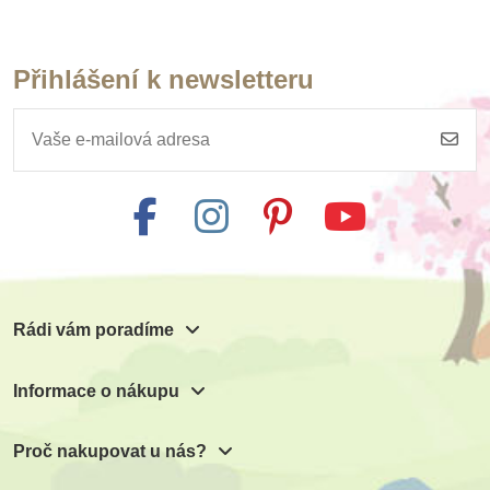
Přihlášení k newsletteru
Skladem
Skladem
PlanToys Brašna s
PlanToys Sada
nářadím
nářadí
"PlanLifestyle"
615 Kč
1 299 Kč
Přidat do košíku
Přidat do košíku
Rádi vám poradíme
Informace o nákupu
Proč nakupovat u nás?