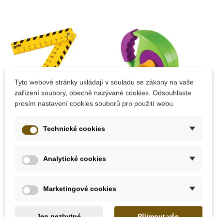
Tyto webové stránky ukládají v souladu se zákony na vaše
zařízení soubory, obecně nazývané cookies. Odsouhlaste
prosím nastavení cookies souborů pro použití webu.
Na dotaz
Skladem
Technické cookies
Goki Skládací metr
Learning Resources
Jednoduchý
navíjející metr
Analytické cookies
160 Kč
405 Kč
Marketingové cookies
Zobrazit detail
Přidat do košíku
Jen nezbytné
Přijmout vše