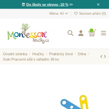
×
⏰
Do školy se slevou -10 %
✏️
Měna: Kč
Seznam přání (
0
)
Úvodní stránka
Hračky
Praktický život
Dílna
Goki Pracovní stůl s nářadím 36 ks