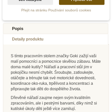
Přejít na stránku Používání souborů cookies
Novinka
Novinka
Novinka
-30%
Výprodej
Popis
Detaily produktu
S tímto pracovním stolem značky Goki zažijí vaši
malí pomocníci a pomocnice skvělou zábavu. Máte
Na dotaz
Na dotaz
Skladem
Skladem
Na dotaz
Skladem
Skladem
Skladem
doma malé kutily? Nářadí a pracovní stůl jim v
pokojíčku nesmí chybět. Šroubujte, zatloukejte,
Goki Dřevěný metr
Small Foot Nůž na
Goki Vodováha
Opinel Dětský
Opinel Dětský nůž a
PlanToys Brašna s
Djeco Ochranná
PlanToys Sada
otáčejte a trénujte tak své motorické dovednosti,
skládací nůž - zelený
vyřezávání
zástěra pro nejmenší
pouzdro na opasek,
nářadím
nářadí
koordinace oko-ruka, trpělivost a koncentraci a
"PlanLifestyle"
buk
připravujte tak děti do dospělého života.
Dřevěné nářadí zaujme nejen svým kvalitním
147 Kč
197 Kč
335 Kč
645 Kč
1 299 Kč
615 Kč
269 Kč
729 Kč
210 Kč
zpracováním, ale i pestrými barvami, díky nimž si
kutilské úkoly děti ještě více zamilují.
Přidat do košíku
Přidat do košíku
Zobrazit detail
Zobrazit detail
Přidat do košíku
Přidat do košíku
Přidat do košíku
Zobrazit detail