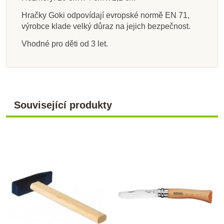
1 299 Kč
729 Kč
335 Kč
405 Kč
1 199 Kč
299 Kč
335 Kč
299 Kč
Hračky Goki odpovídají evropské normě EN 71,
výrobce klade velký důraz na jejich bezpečnost.
Přidat do košíku
Přidat do košíku
Přidat do košíku
Přidat do košíku
Přidat do košíku
Přidat do košíku
Zobrazit detail
Zobrazit detail
Vhodné pro děti od 3 let.
Související produkty