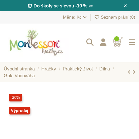
×
⏰
Do školy se slevou -10 %
✏️
Měna: Kč
Seznam přání (
0
)
Úvodní stránka
Hračky
Praktický život
Dílna
Goki Vodováha
-30%
Výprodej