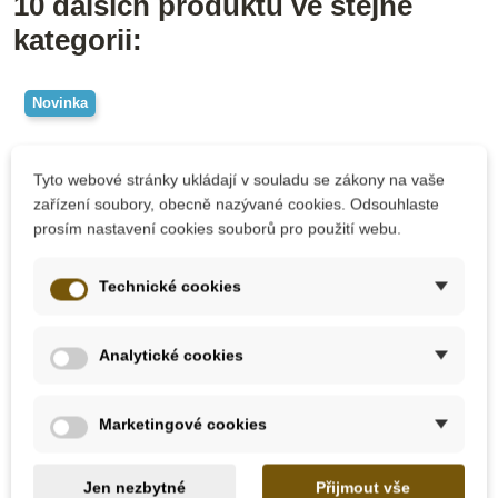
10 dalších produktů ve stejné
kategorii:
Novinka
Tyto webové stránky ukládají v souladu se zákony na vaše
zařízení soubory, obecně nazývané cookies. Odsouhlaste
prosím nastavení cookies souborů pro použití webu.
Technické cookies
Skladem
Skladem
Analytické cookies
Small Foot Nůž na
Goki Dřevěné
vyřezávání
kladívko
Marketingové cookies
645 Kč
85 Kč
Jen nezbytné
Přijmout vše