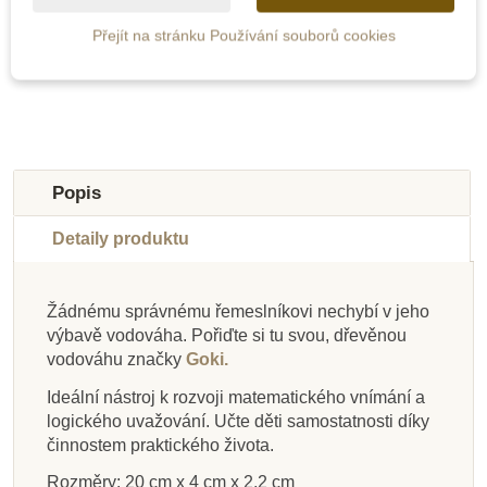
Přejít na stránku Používání souborů cookies
Přidat do košíku
Přidat do košíku
Novinka
Popis
Detaily produktu
Žádnému správnému řemeslníkovi nechybí v jeho
výbavě vodováha. Pořiďte si tu svou, dřevěnou
Skladem
Skladem
Skladem
Skladem
Na dotaz
Na dotaz
Skladem
Skladem
vodováhu značky
Goki.
Opinel Dětský nůž a
Learning Resources
PlanToys Sada
Opinel Dětský
Opinel Nůž pro
Opinel Dětský
Opinel Dětský
PlanToys
Ideální nástroj k rozvoji matematického vnímání a
skládací nůž - zelený
pouzdro na opasek,
Jednoduchý
nářadí
nejmenší, rukojeť
Konstrukční sada
skládací nůž -
skládací nůž -
logického uvažování. Učte děti samostatnosti díky
navíjející metr
buk
červený
přírodní
buk
činnostem praktického života.
Rozměry: 20 cm x 4 cm x 2,2 cm