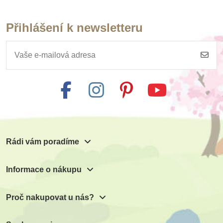
Přihlášení k newsletteru
Skladem
Na dotaz
Opinel Dětský nůž a
Goki Skládací metr
pouzdro na opasek,
buk
729 Kč
160 Kč
Přidat do košíku
Zobrazit detail
Rádi vám poradíme
Informace o nákupu
Proč nakupovat u nás?