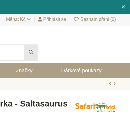
×
Měna: Kč
Přihlásit se
Seznam přání (
0
)
Značky
Dárkové poukazy
urka - Saltasaurus