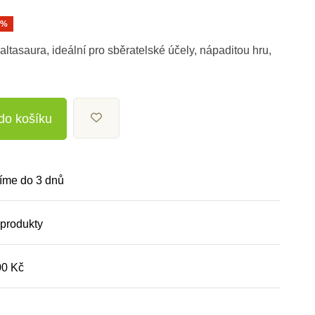
0%
ltasaura, ideální pro sběratelské účely, nápaditou hru,
 do košíku
íme do 3 dnů
 produkty
00 Kč