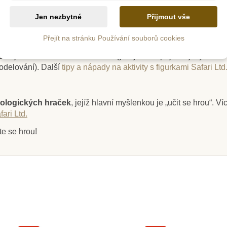
Jen nezbytné
Přijmout vše
jsou
ručně zpracované
,
netoxické, neobsahují škodlivé olovo,
Přejít na stránku Používání souborů cookies
e jak pro jednotlivce, tak i skupiny, a pomáhají tak dětem hrát s
m
Skladem
nebo jako součást
sběratelství
. Figurky lze zapojit do jakýchkoli
odelování).
Další
tipy a nápady na aktivity s figurkami Safari Ltd
igurka -
Safari Ltd. Tuba -
Safari 
sis
Prehistorický život
Cam
ologických hraček
, jejíž hlavní myšlenkou je „učit se hrou“. V
ari Ltd.
400 Kč
53
7 Kč
444 Kč
te se hrou!
ošíku
Přidat do košíku
Přid