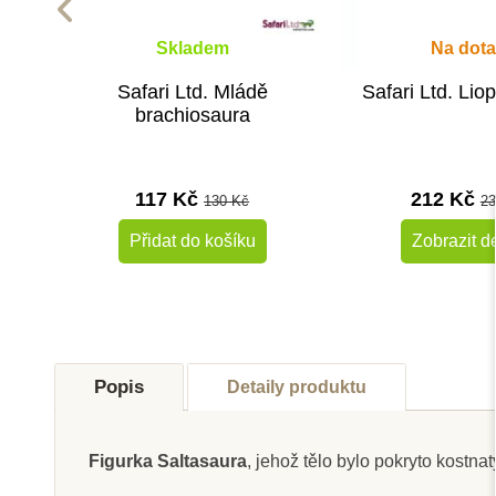
Skladem
Na dota
Safari Ltd. Mládě
Safari Ltd. Lio
brachiosaura
117 Kč
212 Kč
130 Kč
23
Přidat do košíku
Zobrazit de
-10%
Do školy
Do školy
Popis
Detaily produktu
Figurka Saltasaura
, jehož
tělo bylo pokryto kostnat