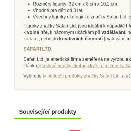
Rozměry figurky: 32 cm x 8 cm x 10,2 cm
Vhodné pro děti od 3 let.
Všechny figurky ekologické značky Safari Ltd. 
Figurky značky Safari Ltd. jsou ideální k nápadité hř
Skladem
Sklade
k
volné hře
, k názorným ukázkám při
vzdělávání
, 
kartami
,
nebo do
kreativních činností
(malování, m
Safari Ltd. Figurka -
Safari Ltd. F
Dimorphodon
Coelophy
SAFARI LTD.
Safari Ltd. je americká firma zaměřená na výrobu
ek
článku
Plastové hračky ekologicky? To je značka Saf
365 Kč
249 Kč
405 Kč
27
Vybírejte
ty nejlepší produkty značky Safari Ltd.
a uč
Přidat do košíku
Přidat do k
Související produkty