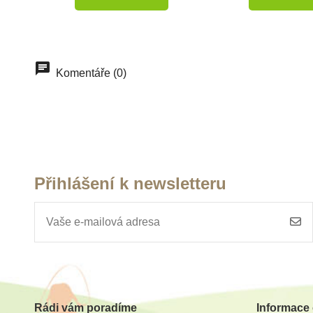
-10%
Do školy
Oceněné hračky
Komentáře (0)
Do školy
Přihlášení k newsletteru
Skladem
Sklade
Safari Ltd. Figurka -
Safari Ltd. Tyr
Dracorex
Rex-osrs
Rádi vám poradíme
Informace