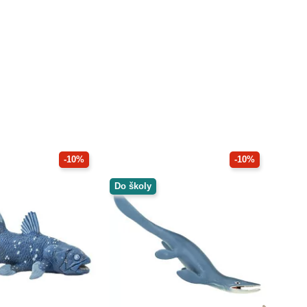
-10%
-10%
Do školy