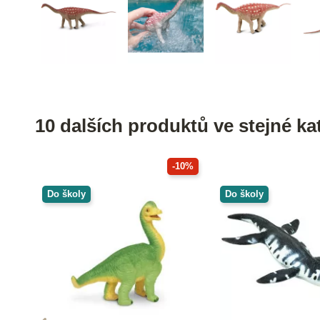
10 dalších produktů ve stejné kat
-10%
Do školy
Do školy