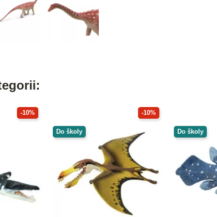
egorii:
-10%
-10%
Do školy
Do školy