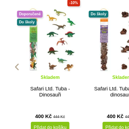
-10%
Doporučené
Do školy
Do školy
Skladem
Sklade
Safari Ltd. Tuba -
Safari Ltd. Tub
Dinosauři
dinosau
400 Kč
400 Kč
444 Kč
44
Přidat do košíku
Přidat do k