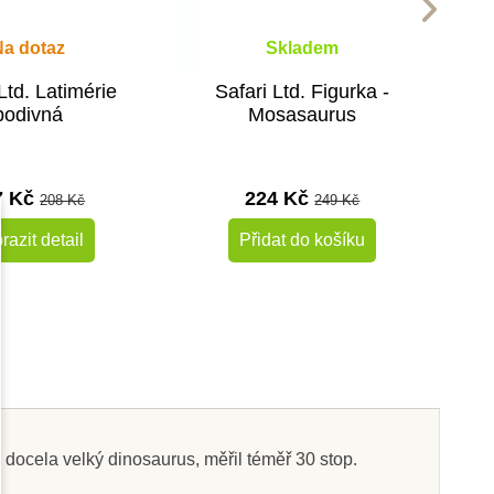
Na dotaz
Skladem
Ltd. Latimérie
Safari Ltd. Figurka -
podivná
Mosasaurus
7 Kč
224 Kč
208 Kč
249 Kč
razit detail
Přidat do košíku
-10%
-10%
Do školy
o
docela velký dinosaurus, měřil téměř 30 stop.