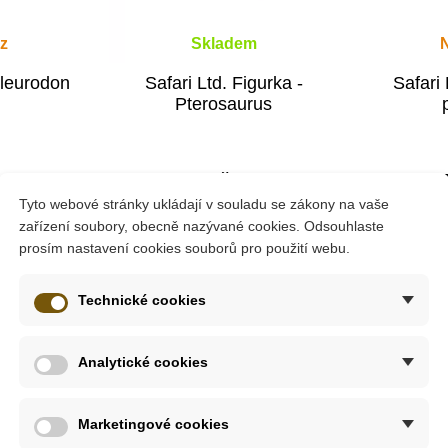
z
Skladem
pleurodon
Safari Ltd. Figurka -
Safari 
Pterosaurus
212 Kč
18
6 Kč
236 Kč
Tyto webové stránky ukládají v souladu se zákony na vaše
tail
Přidat do košíku
Zob
zařízení soubory, obecně nazývané cookies. Odsouhlaste
prosím nastavení cookies souborů pro použití webu.
-10%
-10%
Technické cookies
Do školy
Do školy
Analytické cookies
ými osteodermy, které tvořily určitý typ ochranného brnění. Tent
Marketingové cookies