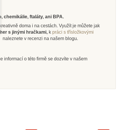
 chemikálie, ftaláty, ani BPA.
i kreativně doma i na cestách. Využít je můžete jak
Skladem
Skladem
her s jinými hračkami,
k
práci s třísložkovými
.
naleznete v recenzi na našem blogu.
Ltd. Figurka -
Safari Ltd.
arasaurus
Acrocanthosaurus
íce informací o této firmě se dozvíte v našem
7 Kč
324 Kč
597 Kč
360 Kč
at do košíku
Přidat do košíku