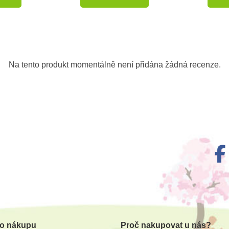
-10%
Na tento produkt momentálně není přidána žádná recenze.
m
annosaurus
těný
 o nákupu
Proč nakupovat u nás?