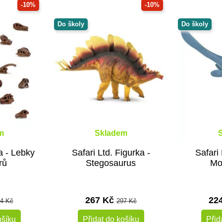
-10%
-10%
Do školy
Do školy
m
Skladem
a - Lebky
Safari Ltd. Figurka -
Safari 
rů
Stegosaurus
Mo
267 Kč
22
4 Kč
297 Kč
ošíku
Přidat do košíku
Přid