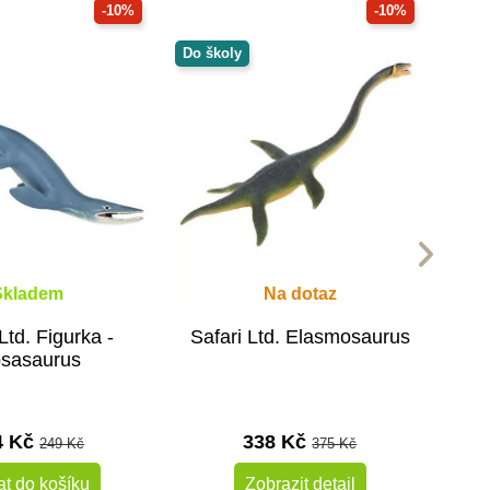
-10%
-10%
Do školy
Skladem
Na dotaz
Ltd. Figurka -
Safari Ltd. Elasmosaurus
sasaurus
4 Kč
338 Kč
249 Kč
375 Kč
at do košíku
Zobrazit detail