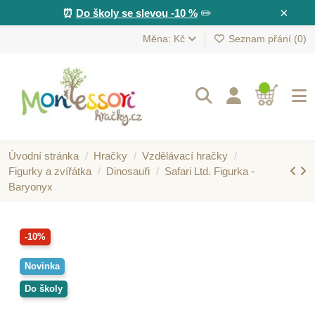
×
⏰
Do školy se slevou -10 %
✏️
Měna: Kč
Seznam přání (
0
)
Úvodní stránka
Hračky
Vzdělávací hračky
Figurky a zvířátka
Dinosauři
Safari Ltd. Figurka -
Baryonyx
-10%
Novinka
Do školy