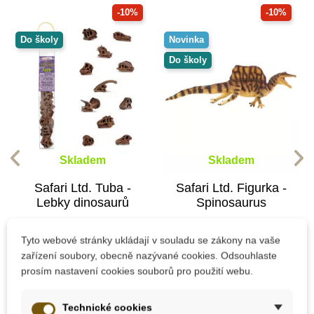
-10%
-10%
Do školy
Novinka
Do školy
Skladem
Skladem
Safari Ltd. Tuba -
Safari Ltd. Figurka -
Lebky dinosaurů
Spinosaurus
Tyto webové stránky ukládají v souladu se zákony na vaše
400 Kč
699 Kč
zařízení soubory, obecně nazývané cookies. Odsouhlaste
444 Kč
777 Kč
prosím nastavení cookies souborů pro použití webu.
Přidat do košíku
Přidat do košíku
Technické cookies