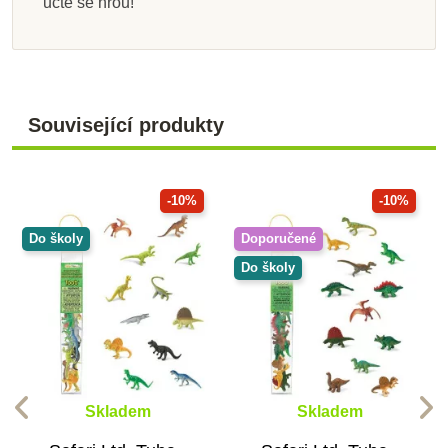
učte se hrou!
Související produkty
-10%
-10%
Do školy
Doporučené
Do školy
Skladem
Skladem