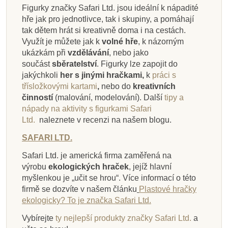
Figurky značky Safari Ltd. jsou ideální k nápadité
hře jak pro jednotlivce, tak i skupiny, a pomáhají
tak dětem hrát si kreativně doma i na cestách.
Využít je můžete jak k
volné hře
, k názorným
ukázkám při
vzdělávání
, nebo jako
součást
sběratelství
. Figurky lze zapojit do
jakýchkoli
her s jinými hračkami,
k
práci s
třísložkovými kartami
,
nebo do
kreativních
činností
(malování, modelování).
Další
tipy a
nápady na aktivity s figurkami Safari
Ltd.
naleznete v recenzi na našem blogu.
SAFARI LTD.
Safari Ltd. je americká firma zaměřená na
výrobu
ekologických hraček
, jejíž hlavní
myšlenkou je „učit se hrou“. Více informací o této
firmě se dozvíte v našem článku
Plastové hračky
ekologicky? To je značka Safari Ltd.
Vybírejte
ty nejlepší produkty značky Safari Ltd.
a