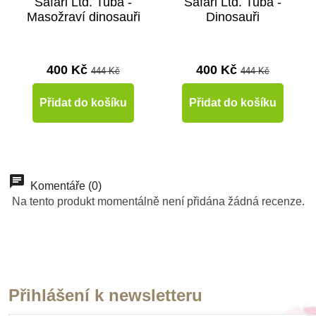
Safari Ltd. Tuba -
Safari Ltd. Tuba -
Masožraví dinosauři
Dinosauři
400 Kč
400 Kč
444 Kč
444 Kč
Přidat do košíku
Přidat do košíku
-10%
-10%
-10%
Do školy
Novinka
Do školy
Komentáře (0)
Na tento produkt momentálně není přidána žádná recenze.
Do školy
Přihlášení k newsletteru
Na dotaz
Skladem
Skladem