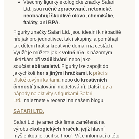
Všechny figurky ekologické značky Safari
Ltd. jsou
ručně zpracované
,
netoxické,
neobsahují škodlivé olovo, chemikálie,
ftaláty, ani BPA.
Figurky značky Safari Ltd. jsou ideální k nápadité
hře jak pro jednotlivce, tak i skupiny, a pomáhají
tak dětem hrát si kreativně doma i na cestách.
Využít je můžete jak k
volné hře
, k názorným
ukázkám při
vzdělávání
, nebo jako
součást
sběratelství
. Figurky lze zapojit do
jakýchkoli
her s jinými hračkami, k
práci s
třísložkovými kartami
,
nebo do
kreativních
činností
(malování, modelování).
Další
tipy a
nápady na aktivity s figurkami Safari
Ltd.
naleznete v recenzi na našem blogu.
SAFARI LTD.
Safari Ltd. je americká firma zaměřená na
výrobu
ekologických hraček
, jejíž hlavní
myšlenkou je „učit se hrou“. Více informací o této