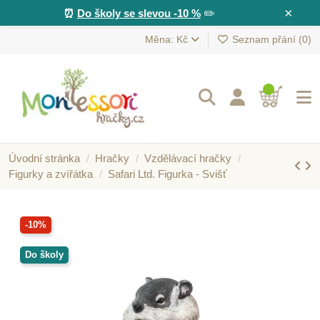
×
⏰
Do školy se slevou -10 %
✏️
Měna: Kč
Seznam přání (
0
)
Úvodní stránka
Hračky
Vzdělávací hračky
Figurky a zvířátka
Safari Ltd. Figurka - Svišť
-10%
Do školy