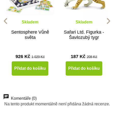
Skladem
Skladem
Sentosphere Vůně
Safari Ltd. Figurka -
světa
Šavlozubý tygr
926 Kč
187 Kč
1 029 Kč
208 Kč
Přidat do košíku
Přidat do košíku
-10%
-10%
-10%
-10%
-10%
-10%
-10%
Do školy
Do školy
Doporučené
Do školy
Do školy
Do školy
Do školy
Komentáře (0)
Na tento produkt momentálně není přidána žádná recenze.
Do školy