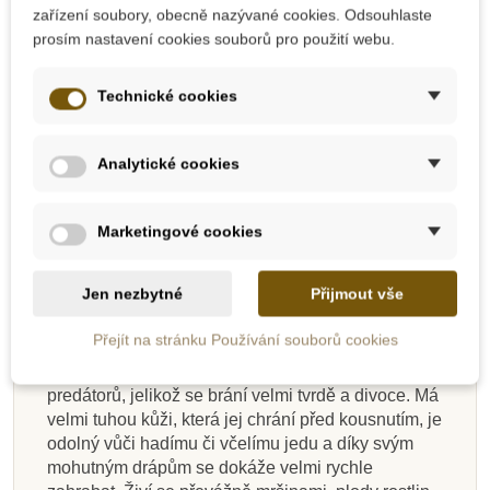
187 Kč
599 Kč
208 Kč
666 Kč
zařízení soubory, obecně nazývané cookies. Odsouhlaste
prosím nastavení cookies souborů pro použití webu.
Přidat do košíku
Zobrazit detail
Technické cookies
-10%
-10%
-10%
-10%
-10%
-10%
-10%
-10%
Analytické cookies
Do školy
Do školy
Do školy
Do školy
Do školy
Do školy
Do školy
Do školy
Popis
Marketingové cookies
Detaily produktu
Jen nezbytné
Přijmout vše
Figurka medojeda kapského
, nebojácného tvora
Přejít na stránku Používání souborů cookies
vyskytujícího se v Africe a jihozápadní Asii. I přesto,
Na dotaz
Na dotaz
Skladem
Skladem
Na dotaz
Skladem
Skladem
Skladem
že není nijak velký (zhruba 60-77 cm), má jen málo
predátorů, jelikož se brání velmi tvrdě a divoce. Má
Safari Ltd. Okounek
Safari Ltd. Figurka -
Safari Ltd. Domácí
Safari Ltd. Mládě
Safari Ltd. Figurka -
Safari Ltd. Tuba -
Safari Ltd. Prase
Safari Ltd. Ovce
velmi tuhou kůži, která jej chrání před kousnutím, je
mazlíčci - Good Luck
Mořská panna II.
gorily nížinné
pstruhový
Lebky dinosaurů
Hampshire
domácí
Svišť
odolný vůči hadímu či včelímu jedu a díky svým
Minis Funpack
mohutným drápům se dokáže velmi rychle