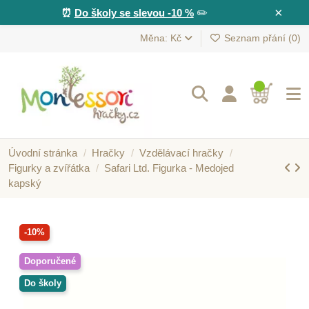
×
⏰
Do školy se slevou -10 %
✏️
Měna: Kč
Seznam přání (
0
)
Úvodní stránka
Hračky
Vzdělávací hračky
Figurky a zvířátka
Safari Ltd. Figurka - Medojed
kapský
-10%
Doporučené
Do školy