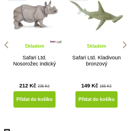
Skladem
Skladem
Safari Ltd.
Safari Ltd. Kladivoun
Nosorožec indický
bronzový
212 Kč
149 Kč
236 Kč
166 Kč
Přidat do košíku
Přidat do košíku
-10%
-10%
-10%
-10%
-10%
-10%
-10%
-10%