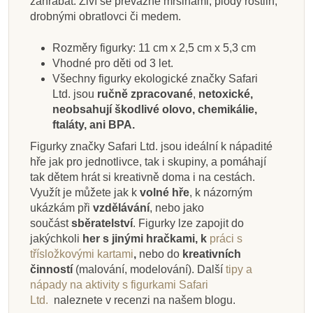
zahrabat. Živí se převážně mršinami, plody rostlin,
302 Kč
400 Kč
187 Kč
117 Kč
167 Kč
302 Kč
400 Kč
117 Kč
drobnými obratlovci či medem.
130 Kč
335 Kč
444 Kč
208 Kč
130 Kč
186 Kč
335 Kč
444 Kč
Přidat do košíku
Přidat do košíku
Zobrazit detail
Zobrazit detail
Přidat do košíku
Přidat do košíku
Přidat do košíku
Zobrazit detail
Rozměry figurky: 11 cm x 2,5 cm x 5,3 cm
Vhodné pro děti od 3 let.
Všechny figurky ekologické značky Safari
Ltd. jsou
ručně zpracované
,
netoxické,
neobsahují škodlivé olovo, chemikálie,
ftaláty, ani BPA.
Figurky značky Safari Ltd. jsou ideální k nápadité
hře jak pro jednotlivce, tak i skupiny, a pomáhají
tak dětem hrát si kreativně doma i na cestách.
Využít je můžete jak k
volné hře
, k názorným
ukázkám při
vzdělávání
, nebo jako
součást
sběratelství
. Figurky lze zapojit do
jakýchkoli
her s jinými hračkami, k
práci s
třísložkovými kartami
,
nebo do
kreativních
činností
(malování, modelování).
Další
tipy a
nápady na aktivity s figurkami Safari
Ltd.
naleznete v recenzi na našem blogu.