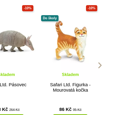
-10%
-10%
Do školy
Skladem
Skladem
 Ltd. Pásovec
Safari Ltd. Figurka -
Mourovatá kočka
8 Kč
86 Kč
264 Kč
95 Kč