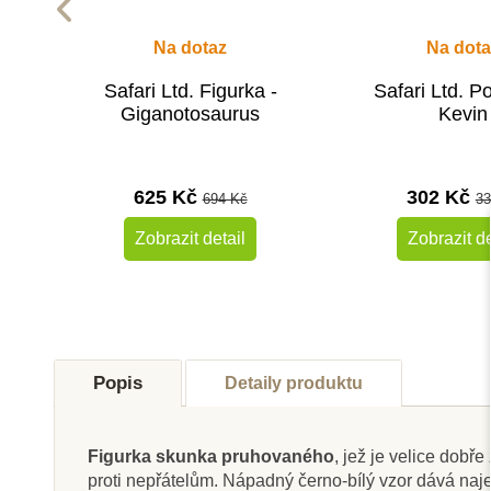
Na dotaz
Na dota
Safari Ltd. Figurka -
Safari Ltd. P
Giganotosaurus
Kevin
625 Kč
302 Kč
694 Kč
33
Zobrazit detail
Zobrazit de
-10%
Novinka
Do školy
Popis
Detaily produktu
Do školy
Figurka skunka pruhovaného
, jež je velice dob
proti nepřátelům. Nápadný černo-bílý vzor dává naje