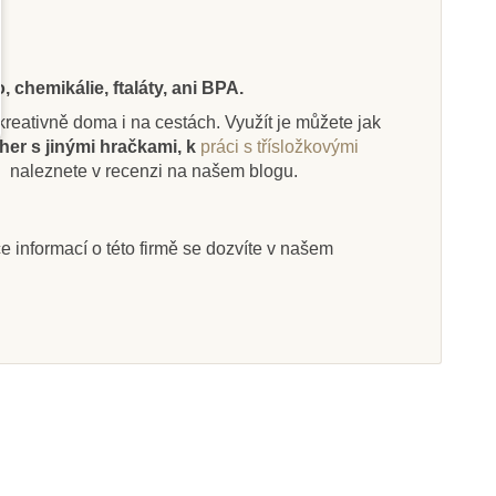
 chemikálie, ftaláty, ani BPA.
Skladem
Skladem
i kreativně doma i na cestách. Využít je můžete jak
her s jinými hračkami, k
práci s třísložkovými
Ltd. Figurka -
Safari Ltd. Figurka -
.
naleznete v recenzi na našem blogu.
ká hnědá kráva
Puma floridská
íce informací o této firmě se dozvíte v našem
3 Kč
387 Kč
225 Kč
430 Kč
at do košíku
Přidat do košíku