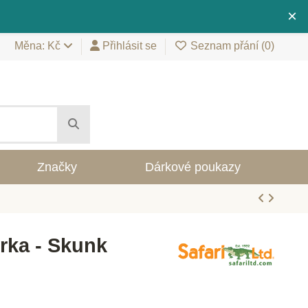
×
Měna: Kč
Přihlásit se
Seznam přání (
0
)
Značky
Dárkové poukazy
urka - Skunk