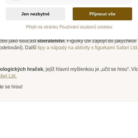
Jen nezbytné
Přijmout vše
jsou
ručně zpracované
,
netoxické, neobsahují škodlivé olovo,
Přejít na stránku Používání souborů cookies
m
Na dotaz
e jak pro jednotlivce, tak i skupiny, a pomáhají tak dětem hrát s
nebo jako součást
sběratelství
. Figurky lze zapojit do jakýchkoli
a - Betlém
Safari Ltd. Designerská
Safari 
odelování).
Další
tipy a nápady na aktivity s figurkami Safari Ltd
osoby)
tuba - Příšerky
Švýcars
ologických hraček
, jejíž hlavní myšlenkou je „učit se hrou“. V
427 Kč
20
4 Kč
474 Kč
ari Ltd.
ošíku
Zobrazit detail
Přid
te se hrou!