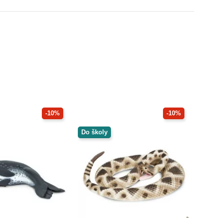
-10%
-10%
Do školy