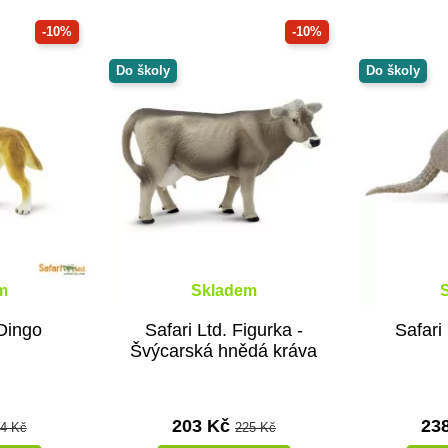
-10%
-10%
Do školy
Do školy
m
Skladem
 Dingo
Safari Ltd. Figurka -
Safari
Švýcarská hnědá kráva
203 Kč
23
4 Kč
225 Kč