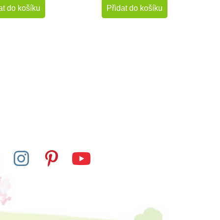
at do košíku
Přidat do košíku
-10%
-10%
Do školy
Skladem
Skladem
d. Figurka - Koza
Safari Ltd. Ara hyacintový
trpasličí