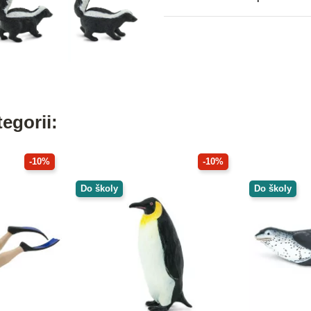
egorii:
-10%
-10%
Do školy
Do školy