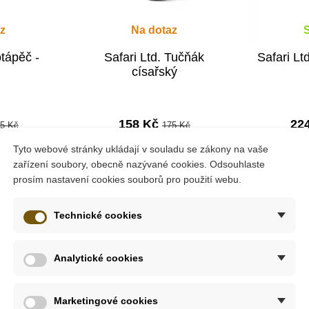
z
Na dotaz
otápěč -
Safari Ltd. Tučňák
Safari Lt
císařský
158 Kč
22
5 Kč
175 Kč
Tyto webové stránky ukládají v souladu se zákony na vaše
tail
Zobrazit detail
Přid
zařízení soubory, obecně nazývané cookies. Odsouhlaste
prosím nastavení cookies souborů pro použití webu.
-10%
-10%
Technické cookies
Do školy
Do školy
Analytické cookies
ře známý díky své schopnosti vystříknout silně páchnoucí kapali
Marketingové cookies
vo ostatním zvířatům, aby se skunkům vyhnuli a nebyli postříkán