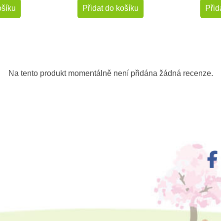
ošíku
Přidat do košíku
Přid
-10%
-10%
Do školy
Do školy
Na tento produkt momentálně není přidána žádná recenze.
m
Skladem
ok leopardí
Safari Ltd. Guernseyský
Safari Lt
skot