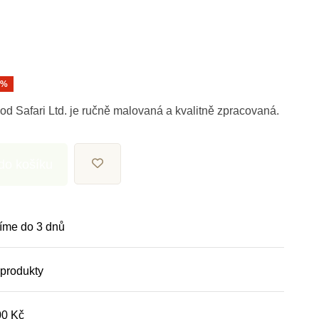
0%
d Safari Ltd. je ručně malovaná a kvalitně zpracovaná.
 do košíku
íme do 3 dnů
 produkty
00 Kč