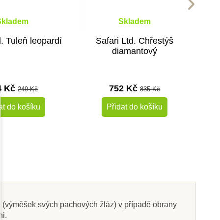
Skladem
Skladem
d. Tuleň leopardí
Safari Ltd. Chřestýš
diamantový
4 Kč
752 Kč
249 Kč
835 Kč
at do košíku
Přidat do košíku
-10%
-10%
Do školy
nu (výměšek svých pachových žláz) v případě obrany
i.