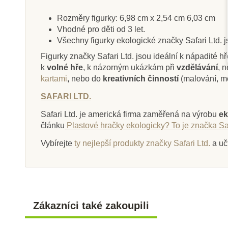
Rozměry figurky: 6,98 cm x 2,54 cm 6,03 cm
Vhodné pro děti od 3 let.
Všechny figurky ekologické značky Safari Ltd. 
Skladem
Sklade
Figurky značky Safari Ltd. jsou ideální k nápadité hř
k
volné hře
, k názorným ukázkám při
vzdělávání
, 
Safari Ltd. Figurka -
Safari Ltd. Tub
kartami
,
nebo do
kreativních činností
(malování, m
Slunečný drak
(zvířata a 
SAFARI LTD.
Safari Ltd. je americká firma zaměřená na výrobu
ek
574 Kč
625 Kč
638 Kč
69
článku
Plastové hračky ekologicky? To je značka Saf
Přidat do košíku
Přidat do k
Vybírejte
ty nejlepší produkty značky Safari Ltd.
a uč
Zákazníci také zakoupili