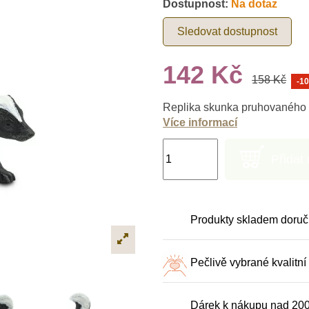
Dostupnost:
Na dotaz
Sledovat dostupnost
142 Kč
158 Kč
-1
Replika skunka pruhovaného o
Více informací
Přidat
Produkty skladem doruč
Pečlivě vybrané kvalitní
Dárek k nákupu nad 20