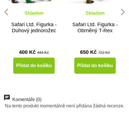
Skladem
Skladem
Safari Ltd. Figurka -
Safari Ltd. Figurka -
Duhový jednorožec
Obrněný T-Rex
400 Kč
650 Kč
444 Kč
722 Kč
Přidat do košíku
Přidat do košíku
-10%
-10%
Novinka
Novinka
Komentáře (0)
Na tento produkt momentálně není přidána žádná recenze.
Do školy
Do školy