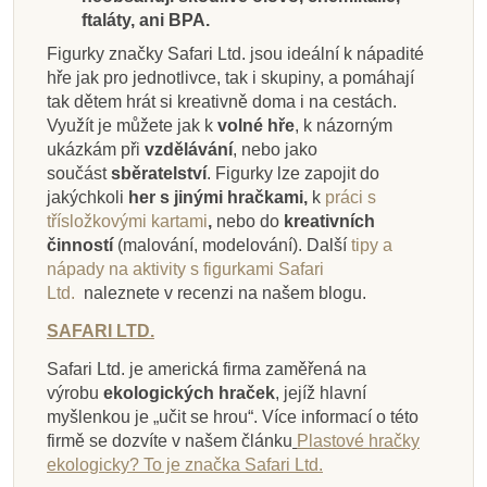
Zobrazit detail
Zobrazit detail
Zobrazit detail
Zobrazit detail
Přidat do košíku
Přidat do košíku
Přidat do košíku
Přidat do košíku
ftaláty, ani BPA.
Figurky značky Safari Ltd. jsou ideální k nápadité
hře jak pro jednotlivce, tak i skupiny, a pomáhají
tak dětem hrát si kreativně doma i na cestách.
Využít je můžete jak k
volné hře
, k názorným
ukázkám při
vzdělávání
, nebo jako
součást
sběratelství
. Figurky lze zapojit do
jakýchkoli
her s jinými hračkami,
k
práci s
třísložkovými kartami
,
nebo do
kreativních
činností
(malování, modelování).
Další
tipy a
nápady na aktivity s figurkami Safari
Ltd.
naleznete v recenzi na našem blogu.
SAFARI LTD.
Safari Ltd. je americká firma zaměřená na
výrobu
ekologických hraček
, jejíž hlavní
myšlenkou je „učit se hrou“. Více informací o této
firmě se dozvíte v našem článku
Plastové hračky
ekologicky? To je značka Safari Ltd.