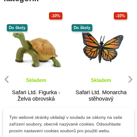
-10%
-10%
Do školy
Do školy
Skladem
Skladem
Safari Ltd. Figurka -
Safari Ltd. Monarcha
Želva obrovská
stěhovavý
Tyto webové stránky ukládají v souladu se zákony na vaše
162 Kč
187 Kč
180 Kč
208 Kč
zařízení soubory, obecně nazývané cookies. Odsouhlaste
prosím nastavení cookies souborů pro použití webu.
Přidat do košíku
Přidat do košíku