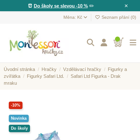
×
⏰
Do školy se slevou -10 %
✏️
Měna: Kč
Seznam přání (
0
)
Úvodní stránka
Hračky
Vzdělávací hračky
Figurky a
zvířátka
Figurky Safari Ltd.
Safari Ltd Figurka - Drak
mraku
-10%
Novinka
Do školy