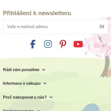
Přihlášení k newsletteru
Skladem
Skladem
Safari Ltd. Figurka -
Safari Ltd. Figurka -
Mlžný drak
Slunečný drak
599 Kč
574 Kč
666 Kč
638 Kč
Přidat do košíku
Přidat do košíku
Rádi vám poradíme
Informace o nákupu
Proč nakupovat u nás?