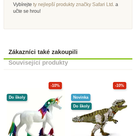
Vybírejte
ty nejlepší produkty značky Safari Ltd.
a
učte se hrou!
Zákazníci také zakoupili
Související produkty
-10%
-10%
Do školy
Novinka
Do školy