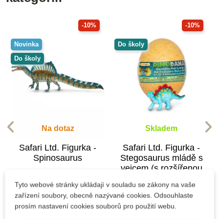
-10%
-10%
Novinka
Do školy
Do školy
Na dotaz
Skladem
Safari Ltd. Figurka -
Safari Ltd. Figurka -
Spinosaurus
Stegosaurus mládě s
vejcem (s rozšířenou
realitou)
Tyto webové stránky ukládají v souladu se zákony na vaše
427 Kč
266 Kč
zařízení soubory, obecně nazývané cookies. Odsouhlaste
475 Kč
295 Kč
prosím nastavení cookies souborů pro použití webu.
Zobrazit detail
Přidat do košíku