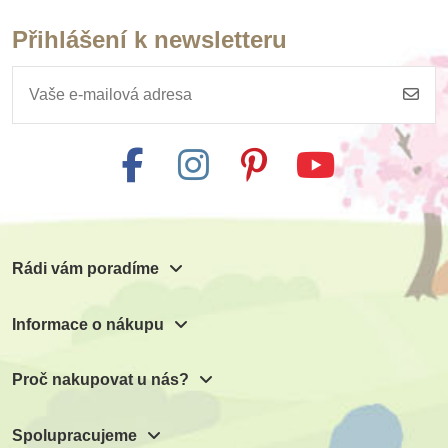
Přihlášení k newsletteru
Skladem
Safari Ltd. Figurka -
Mlžný drak
599 Kč
666 Kč
Přidat do košíku
Rádi vám poradíme
Informace o nákupu
Proč nakupovat u nás?
Spolupracujeme