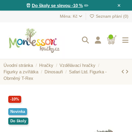
×
⏰
Do školy se slevou -10 %
✏️
Měna: Kč
Seznam přání (
0
)
Úvodní stránka
Hračky
Vzdělávací hračky
Figurky a zvířátka
Dinosauři
Safari Ltd. Figurka -
Obrněný T-Rex
-10%
Novinka
Do školy