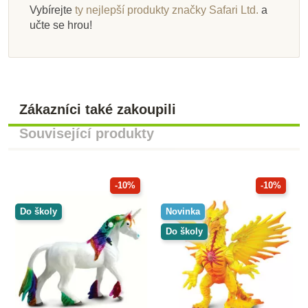
Vybírejte
ty nejlepší produkty značky Safari Ltd.
a
učte se hrou!
Zákazníci také zakoupili
Související produkty
-10%
-10%
Do školy
Novinka
Do školy