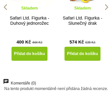
Skladem
Skladem
Safari Ltd. Figurka -
Safari Ltd. Figurka -
Duhový jednorožec
Slunečný drak
400 Kč
574 Kč
444 Kč
638 Kč
Přidat do košíku
Přidat do košíku
-10%
Novinka
Komentáře (0)
Na tento produkt momentálně není přidána žádná recenze.
Do školy