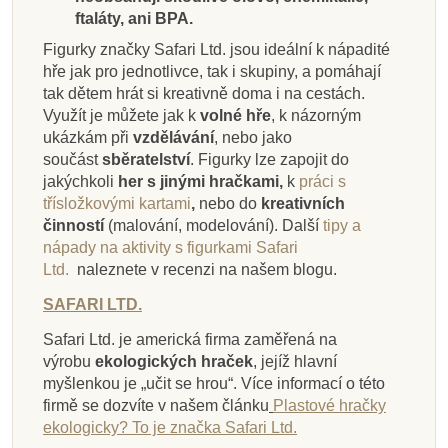
Přidat do košíku
Přidat do košíku
Zobrazit detail
Zobrazit detail
Přidat do košíku
Přidat do košíku
Přidat do košíku
Přidat do košíku
ftaláty, ani BPA.
Figurky značky Safari Ltd. jsou ideální k nápadité
hře jak pro jednotlivce, tak i skupiny, a pomáhají
tak dětem hrát si kreativně doma i na cestách.
Využít je můžete jak k
volné hře
, k názorným
ukázkám při
vzdělávání
, nebo jako
součást
sběratelství
. Figurky lze zapojit do
jakýchkoli
her s jinými hračkami,
k
práci s
třísložkovými kartami
,
nebo do
kreativních
činností
(malování, modelování).
Další
tipy a
nápady na aktivity s figurkami Safari
Ltd.
naleznete v recenzi na našem blogu.
SAFARI LTD.
Safari Ltd. je americká firma zaměřená na
výrobu
ekologických hraček
, jejíž hlavní
myšlenkou je „učit se hrou“. Více informací o této
firmě se dozvíte v našem článku
Plastové hračky
ekologicky? To je značka Safari Ltd.