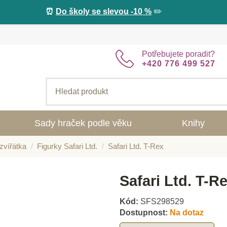
⏰
Do školy se slevou -10 %
✏️
Potřebujete poradit?
+420 776 499 527
Sady hraček podle věku
Knihy
zvířátka
Figurky Safari Ltd.
Safari Ltd. T-Rex
Safari Ltd. T-R
Kód:
SFS298529
Dostupnost:
Na dotaz