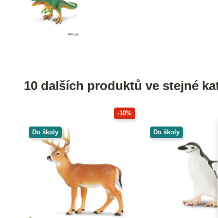
10 dalších produktů ve stejné kat
-10%
Do školy
Do školy