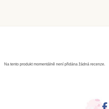
m
Skladem
igurka -
Safari Ltd. Holštýnská
Safa
c
kráva
187 Kč
21
6 Kč
208 Kč
Na tento produkt momentálně není přidána žádná recenze.
ošíku
Přidat do košíku
Zob