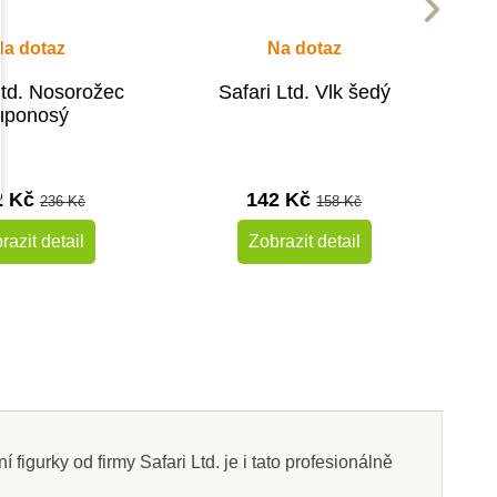
Na dotaz
Na dotaz
Ltd. Nosorožec
Safari Ltd. Vlk šedý
uponosý
2 Kč
142 Kč
236 Kč
158 Kč
razit detail
Zobrazit detail
-10%
-10%
Do školy
figurky od firmy Safari Ltd. je i tato profesionálně