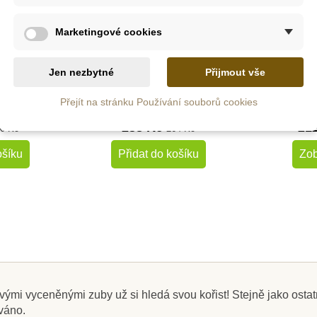
m
Skladem
Marketingové cookies
Tučňák
Safari Ltd. Aligátor
Safari 
Jen nezbytné
Přijmout vše
vý
t
Přejít na stránku Používání souborů cookies
238 Kč
21
0 Kč
264 Kč
ošíku
Přidat do košíku
Zob
-10%
-10%
Do školy
Do školy
ými vyceněnými zuby už si hledá svou kořist! Stejně jako ostatní 
ováno.