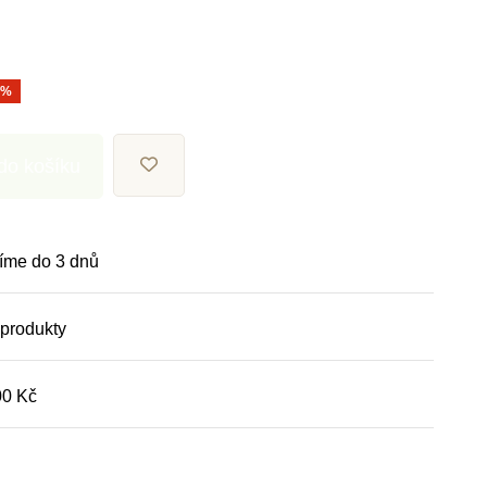
0%
 do košíku
íme do 3 dnů
 produkty
00 Kč