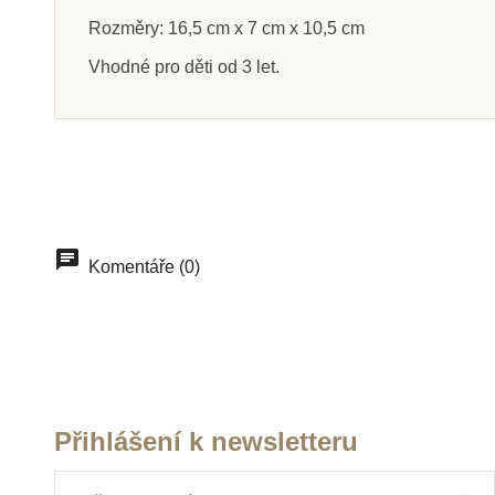
Rozměry: 16,5 cm x 7 cm x 10,5 cm
Vhodné pro děti od 3 let.
Skladem
Sklade
Safari Ltd. Černý labrador
Safari Ltd. F
Kane
158 Kč
149 Kč
175 Kč
16
Komentáře (0)
Přidat do košíku
Přidat do k
Přihlášení k newsletteru