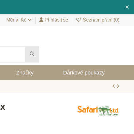
×
Měna: Kč
Přihlásit se
Seznam přání (
0
)
Značky
Dárkové poukazy
ex