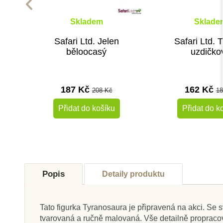
Skladem
Sklade
Safari Ltd. Jelen
Safari Ltd. 
běloocasý
uzdičko
187 Kč
162 Kč
208 Kč
18
Přidat do košíku
Přidat do k
-10%
Do školy
Do školy
Popis
Detaily produktu
Tato figurka Tyranosaura je připravená na akci. Se sv
tvarovaná a ručně malovaná. Vše detailně proprac