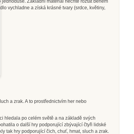
o jednoduše. Základní materiál nechte roztát během
lo vychladne a získá krásné tvary (srdce, květiny,
Skladem
Skladem
s Dřevěná sada
Learning Resources Sada
pískoviště
zkumavek (6 ks)
725 Kč
503 Kč
559 Kč
at do košíku
Přidat do košíku
uch a zrak. A to prostřednictvím her nebo
aci hledala po celém světě a na základě svých
tila o další hry podporující zbývající čtyři lidské
 tak hry podporující čich, chuť, hmat, sluch a zrak.