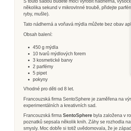
S touto sadou budete moci vyrobit nádherná, vysoce
několika sekund v mikrovlnné troubě, přidejte parfé
ryby, mušle).
Tato nádherná a voňavá mýdla můžete bez obav aplikov
Na dotaz
Sklade
Obsah balení:
Small Foot Zatloukačka
Safari Ltd. R
pro starší - piráti
pruhova
450 g mýdla
10 tvarů mýdlových forem
3 kosmetické barvy
2 parfémy
503 Kč
212 Kč
559 Kč
23
5 pipet
Zobrazit detail
Přidat do k
pokyny
Vhodné pro děti od 8 let.
Francouzská firma SentoSphere je zaměřena na výrobu
experimentálních a kreativních sad.
Francouzská firma
SentoSphere
byla založena v ro
poznatků sepsala několik knih. Záhy se rozhodla nav
smysly. Moc dobře si totiž uvědomovala, že je západ