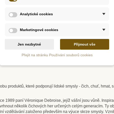
 kvalitní mýdla, a to díky dodanému průhlednému glycerinu. A t
my a barvy a nalijte mýdlo do formiček. Po několika minutách mýd
Analytické cookies
at i na tu nejcitlivější kůži.
m
Na dotaz
Marketingové cookies
ůznozubec
Safari Ltd. Stříbrohřbetý
PlanToy
ný
samec gorily
na 
Jen nezbytné
Přijmout vše
Přejít na stránku Používání souborů cookies
449 Kč
6 Kč
499 Kč
ošíku
Zobrazit detail
Přid
 produktů, které podporují lidské smysly - čich, chuť, hmat, sl
ce 1989 paní Véronique Debroise, jejíž vášní jsou vůně. Inspir
rhnout několik čichových her určených celým generacím. Ty oboha
ní vzdělávání založeno především na výuce skrze smysly. Vznikly