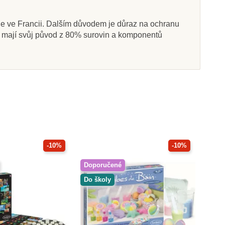
le ve Francii. Dalším důvodem je důraz na ochranu
ak mají svůj původ z 80% surovin a komponentů
-10%
-10%
Doporučené
Do školy