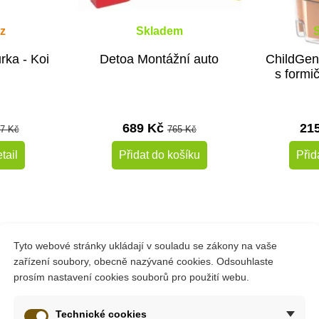
z
Skladem
urka - Koi
Detoa Montážní auto
ChildGen
s formi
689 Kč
21
7 Kč
765 Kč
tail
Přidat do košíku
Přid
-10%
-10%
Do školy
Tyto webové stránky ukládají v souladu se zákony na vaše
ažení
zařízení soubory, obecně nazývané cookies. Odsouhlaste
prosím nastavení cookies souborů pro použití webu.
e budou dělat praktickou ozdobu vaší koupelny, ale budou rovněž
Technické cookies