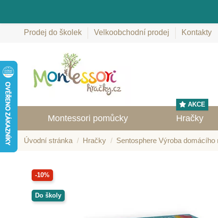
Prodej do školek
Velkoobchodní prodej
Kontakty
AKCE
Montessori pomůcky
Hračky
Úvodní stránka
Hračky
Sentosphere Výroba domácího
-10%
Do školy