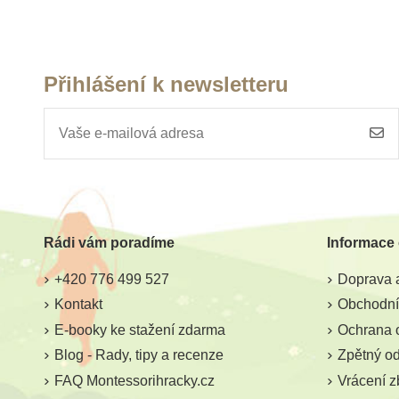
Přihlášení k newsletteru
Skladem
Sklade
Sentosphere Akvarely -
Safari Ltd. F
Pohlednice
Mořská ž
Rádi vám poradíme
Informace
445 Kč
463 Kč
51
+420 776 499 527
Doprava a
Přidat do košíku
Přidat do k
Kontakt
Obchodní
E-booky ke stažení zdarma
Ochrana 
Blog - Rady, tipy a recenze
Zpětný odb
FAQ Montessorihracky.cz
Vrácení z