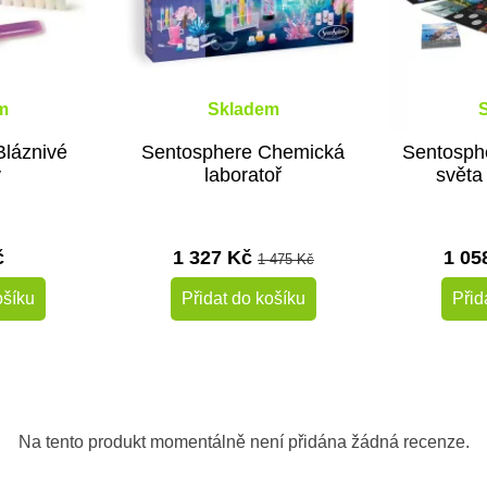
m
Skladem
Bláznivé
Sentosphere Chemická
Sentosph
y
laboratoř
světa
č
1 327 Kč
1 05
1 475 Kč
ošíku
Přidat do košíku
Přid
-10%
-10%
Do školy
Na tento produkt momentálně není přidána žádná recenze.