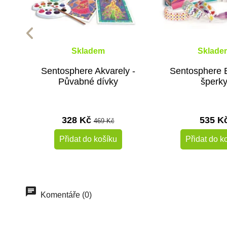
Skladem
Sklade
Sentosphere Akvarely -
Sentosphere 
Půvabné dívky
šperk
328 Kč
535 K
469 Kč
Přidat do košíku
Přidat do k
Do školy
Komentáře (0)