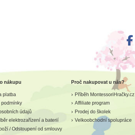
m
Skladem
igurka -
Sentosphere Vytvoř si své
Sentosp
elva
lázně
jun
 o nákupu
Proč nakupovat u nás?
872 Kč
4 Kč
969 Kč
 platba
Příběh MontessoriHračky.cz
ošíku
Přidat do košíku
Přid
 podmínky
Affiliate program
osobních údajů
Prodej do školek
ěr elektrozařízení a baterií
Velkoobchodní spolupráce
boží / Odstoupení od smlouvy