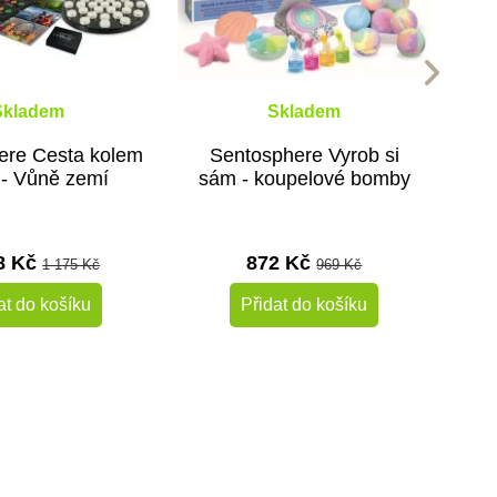
Skladem
Skladem
ere Cesta kolem
Sentosphere Vyrob si
 - Vůně zemí
sám - koupelové bomby
8 Kč
872 Kč
1 175 Kč
969 Kč
at do košíku
Přidat do košíku
-10%
Do školy