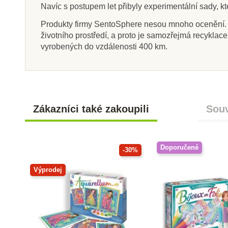
Navíc s postupem let přibyly experimentální sady, kt
Produkty firmy SentoSphere nesou mnoho ocenění. S
životního prostředí, a proto je samozřejmá recykla
vyrobených do vzdálenosti 400 km.
Zákazníci také zakoupili
Souv
Doporučené
-30%
Výprodej