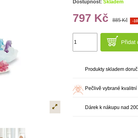
Dostupnost:
Skladem
797 Kč
885 Kč
-1
Přidat
Produkty skladem doruč
Pečlivě vybrané kvalitní
Dárek k nákupu nad 20