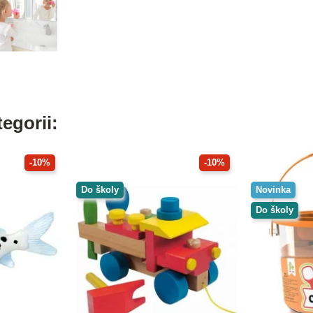
egorii:
-10%
-10%
Do školy
Novinka
Do školy