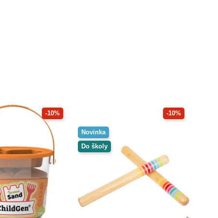
-10%
-10%
Novinka
Do školy