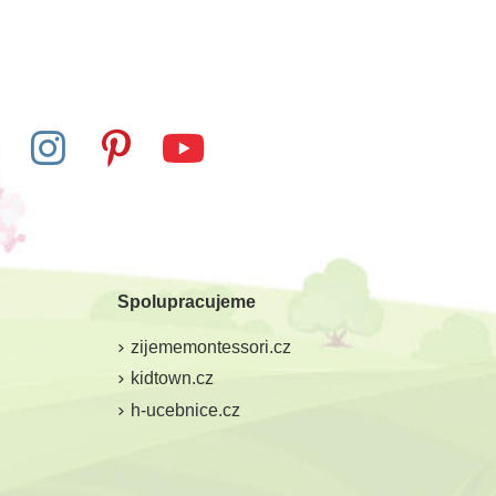
Skladem
Skladem
here Akvarely
Safari Ltd. Životní cyklus -
ior - Motýli
Losos
Spolupracujeme
445 Kč
313 Kč
348 Kč
zijememontessori.cz
at do košíku
Přidat do košíku
kidtown.cz
h-ucebnice.cz