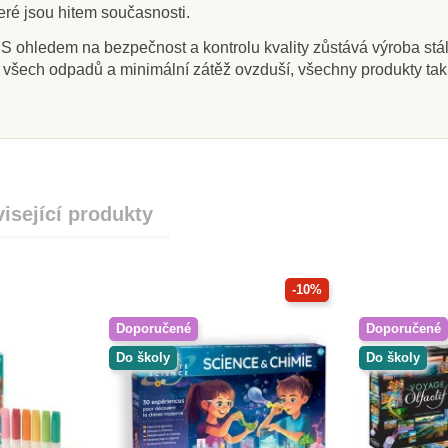
eré jsou hitem současnosti.
 ohledem na bezpečnost a kontrolu kvality zůstává výroba stá
ce všech odpadů a minimální zátěž ovzduší, všechny produkty t
isející produkty
-10%
Doporučené
Doporučené
Do školy
Do školy