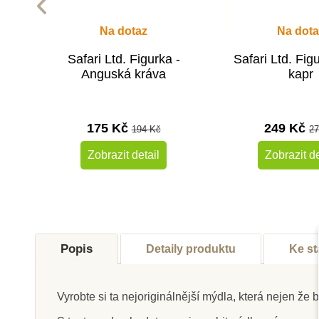
Na dotaz
Na dota
Safari Ltd. Figurka -
Safari Ltd. Fig
Anguská kráva
kapr
175 Kč
249 Kč
194 Kč
27
Zobrazit detail
Zobrazit de
-10%
Do školy
Do školy
Popis
Detaily produktu
Ke st
Vyrobte si ta nejoriginálnější mýdla, která nejen ž