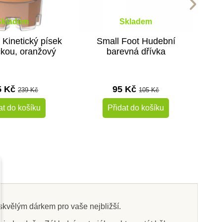
Skladem
Skladem
 Kinetický písek
Small Foot Hudební
čkou, oranžový
barevná dřívka
5 Kč
95 Kč
239 Kč
105 Kč
at do košíku
Přidat do košíku
-10%
Do školy
 skvělým dárkem pro vaše nejbližší.