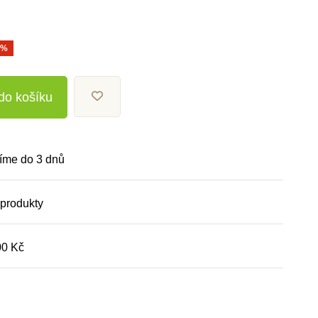
0%
 do košíku
íme do 3 dnů
 produkty
00 Kč