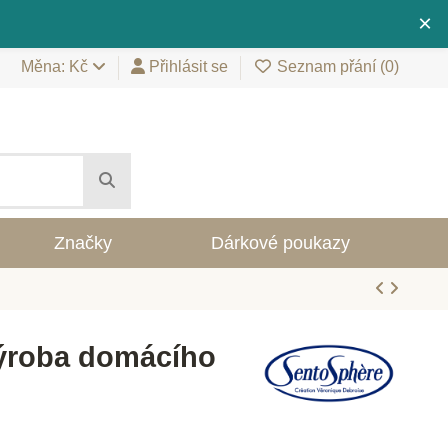
×
Měna: Kč
Přihlásit se
Seznam přání (
0
)
Značky
Dárkové poukazy
ýroba domácího