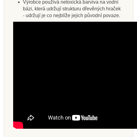
Výrobce používá netoxická barviva na vodní
bázi, která udržují strukturu dřevěných hraček
- udržují je co nejblíže jejich původní povaze.