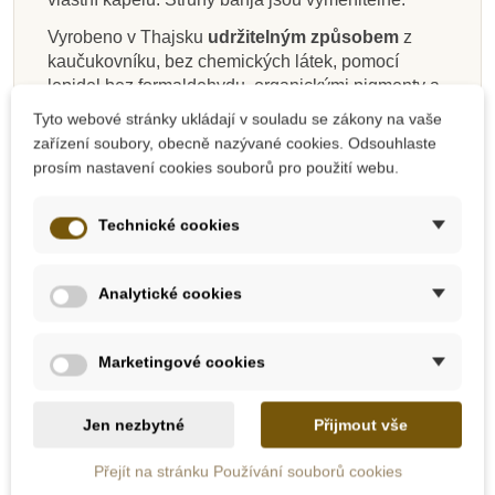
Přidat do košíku
Přidat do košíku
Přidat do košíku
Zobrazit detail
Přidat do košíku
Přidat do košíku
Přidat do košíku
Zobrazit detail
Vyrobeno v Thajsku
udržitelným způsobem
z
kaučukovníku, bez chemických látek, pomocí
lepidel bez formaldehydu, organickými pigmenty a
barvivy na vodní bázi.
Tyto webové stránky ukládají v souladu se zákony na vaše
zařízení soubory, obecně nazývané cookies. Odsouhlaste
Rozměry: 31,8 cm x 16,2 cm x 5,8 cm
prosím nastavení cookies souborů pro použití webu.
Vhodné pro děti od 3 let.
Technické cookies
Objevte svět pravých
ekologických hraček
PlanToys
.
PLAN TOYS
Analytické cookies
PlanToys je již 40 let úspěšně fungující firma
v oboru výroby vysoce kvalitních ekologických
Marketingové cookies
hraček.
Firma vznikla v roce 1981 na jihu Thajska a v této
Jen nezbytné
Přijmout vše
oblasti funguje dodnes. Ve své produkci využívá
dřevo z kaučukovníků, které již neprodukují
Přejít na stránku Používání souborů cookies
latexové mléko. Společnost toto dřevo vykupuje od