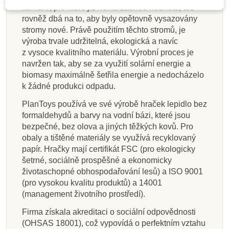
farmářů, pro které již nemá žádnou hodnotu, ale
rovněž dbá na to, aby byly opětovně vysazovány
stromy nové. Právě použitím těchto stromů, je
výroba trvale udržitelná, ekologická a navíc
z vysoce kvalitního materiálu. Výrobní proces je
navržen tak, aby se za využití solární energie a
biomasy maximálně šetřila energie a nedocházelo
k žádné produkci odpadu.
PlanToys používá ve své výrobě hraček lepidlo bez
formaldehydů a barvy na vodní bázi, které jsou
bezpečné, bez olova a jiných těžkých kovů. Pro
obaly a tištěné materiály se využívá recyklovaný
papír. Hračky mají certifikát FSC (pro ekologicky
šetrné, sociálně prospěšné a ekonomicky
životaschopné obhospodařování lesů) a ISO 9001
(pro vysokou kvalitu produktů) a 14001
(management životního prostředí).
Firma získala akreditaci o sociální odpovědnosti
(OHSAS 18001), což vypovídá o perfektním vztahu