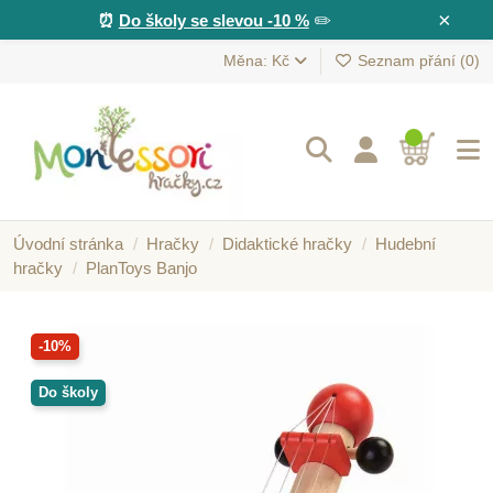
×
⏰
Do školy se slevou -10 %
✏️
Měna: Kč
Seznam přání (
0
)
Úvodní stránka
Hračky
Didaktické hračky
Hudební
hračky
PlanToys Banjo
-10%
Do školy