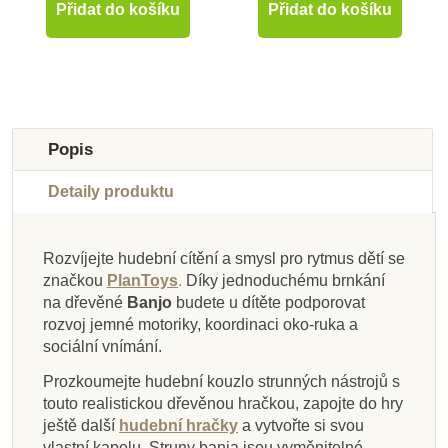
Přidat do košíku
Přidat do košíku
-10%
-10%
-10%
-10%
-10%
-10%
-10%
-40%
Do školy
Do školy
Novinka
Novinka
Novinka
Do školy
Do školy
Výprodej
Popis
Do školy
Do školy
Do školy
Do školy
Detaily produktu
Rozvíjejte hudební cítění a smysl pro rytmus dětí se
značkou
PlanToys
.
Díky jednoduchému brnkání
Na dotaz
Skladem
Skladem
Skladem
Na dotaz
Skladem
Skladem
Skladem
na dřevěné
Banjo
budete u dítěte podporovat
rozvoj jemné motoriky, koordinaci oko-ruka a
Bino Set 3 hudebních
Small Foot Dřevěný
Small Foot Barevné
PlanToys Dešťová
Goki Duhový bubínek
PlanToys Rytmický
Goki Rolničky na
Goki Zvonky
sociální vnímání.
barevný xylofon
rumbakoule
nástrojů
hůlka
bubínek
ruku
Prozkoumejte hudební kouzlo strunných nástrojů s
touto realistickou dřevěnou hračkou, zapojte do hry
ještě další
hudební hračky
a vytvořte si svou
440 Kč
409 Kč
365 Kč
260 Kč
1 284 Kč
972 Kč
144 Kč
599 Kč
489 Kč
454 Kč
406 Kč
289 Kč
1 080 Kč
160 Kč
999 Kč
1 427 Kč
vlastní kapelu. Struny banja jsou vyměnitelné.