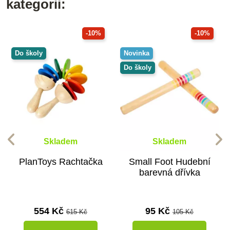
kategorii:
-10%
-10%
Do školy
Novinka
Do školy
Skladem
Skladem
PlanToys Rachtačka
Small Foot Hudební
barevná dřívka
554 Kč
95 Kč
615 Kč
105 Kč