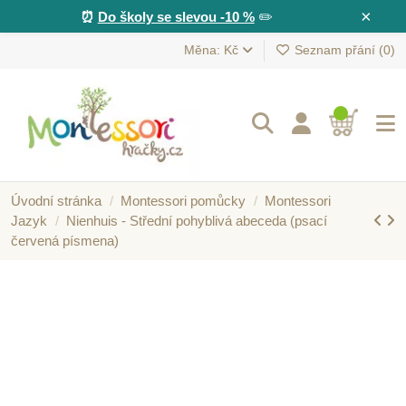
×
⏰
Do školy se slevou -10 %
✏️
Měna: Kč
Seznam přání (
0
)
Úvodní stránka
Montessori pomůcky
Montessori
Jazyk
Nienhuis - Střední pohyblivá abeceda (psací
červená písmena)