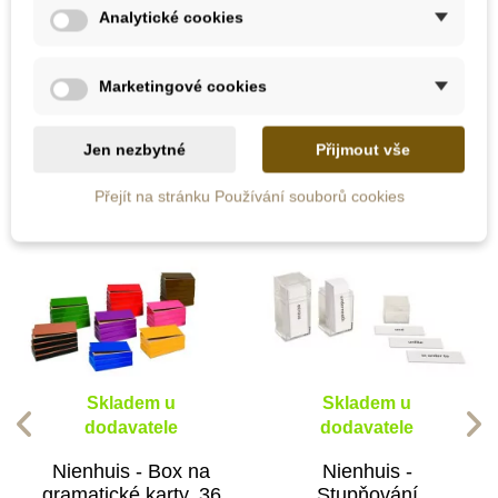
Analytické cookies
Marketingové cookies
10 dalších produktů ve stejné
kategorii:
Jen nezbytné
Přijmout vše
Přejít na stránku Používání souborů cookies
Skladem u
Skladem u
dodavatele
dodavatele
Nienhuis - Box na
Nienhuis -
gramatické karty, 36
Stupňování