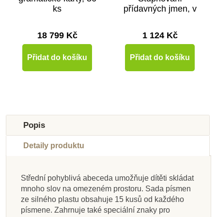
ks
přídavných jmen, v
anglickém jazyce
18 799 Kč
1 124 Kč
Přidat do košíku
Přidat do košíku
Popis
Detaily produktu
Střední pohyblivá abeceda umožňuje dítěti skládat
Skladem u
Skladem u
Skladem u
Skladem u
Skladem u
Skladem u
Skladem u
mnoho slov na omezeném prostoru. Sada písmen
dodavatele
dodavatele
dodavatele
dodavatele
dodavatele
dodavatele
dodavatele
Skladem
ze silného plastu obsahuje 15 kusů od každého
písmene. Zahrnuje také speciální znaky pro
Nienhuis - Dřevěné
Nienhuis - Tištěná
Nienhuis - Větný
Nienhuis -
Nienhuis - Houba na
Nienhuis - Hmatová
Nienhuis - Pastelky
Nienhuis - Kovové