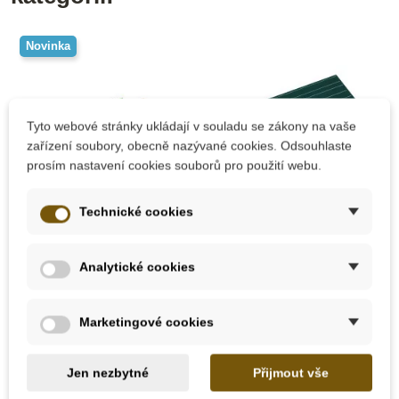
Novinka
Tyto webové stránky ukládají v souladu se zákony na vaše
zařízení soubory, obecně nazývané cookies. Odsouhlaste
prosím nastavení cookies souborů pro použití webu.
Nedostupné
Technické cookies
u
Skladem u
dodavatele
dodavatele
Analytické cookies
Nienhuis - Sada
Nienhuis - Zelená
hospodářských zvířat
tabule, dvojité linky/
čtverečky 2ks
Marketingové cookies
4 409 Kč
1 649 Kč
Jen nezbytné
Přijmout vše
Zobrazit detail
Přidat do košíku