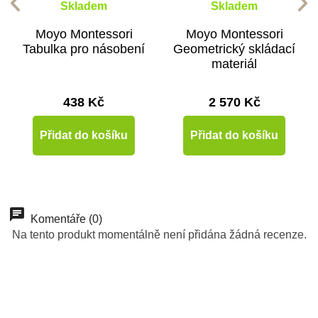
Skladem
Skladem
Moyo Montessori
Moyo Montessori
Tabulka pro násobení
Geometrický skládací
materiál
438 Kč
2 570 Kč
Přidat do košíku
Přidat do košíku
Doporučené
-10%
-10%
-10%
-10%
-10%
Do školy
Doporučené
Do školy
Do školy
Doporučené
Komentáře (0)
Na tento produkt momentálně není přidána žádná recenze.
Do školy
Do školy