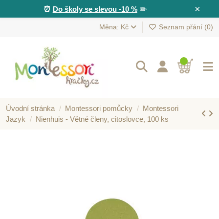
×
⏰
Do školy se slevou -10 %
✏️
Měna: Kč
Seznam přání (
0
)
Úvodní stránka
Montessori pomůcky
Montessori
Jazyk
Nienhuis - Větné členy, citoslovce, 100 ks