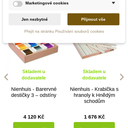
kategorii:
Marketingové cookies
Jen nezbytné
Přijmout vše
Přejít na stránku Používání souborů cookies
Skladem u
Skladem u
dodavatele
dodavatele
Nienhuis - Barervné
Nienhuis - Krabička s
destičky 3 – odstíny
hranoly k Hnědým
schodům
4 120 Kč
1 676 Kč