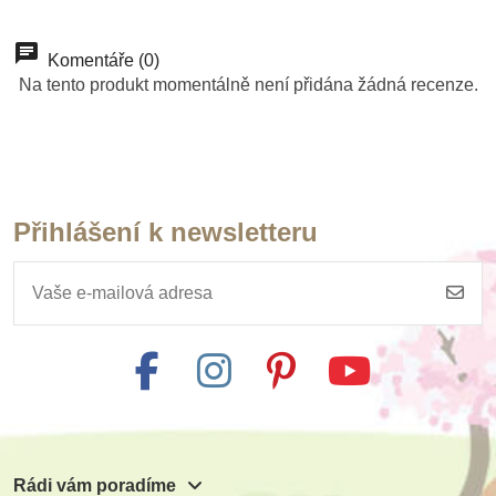
Přidat do košíku
Přidat do košíku
Přidat do košíku
Přidat do košíku
Přidat do košíku
Přidat do košíku
Přidat do košíku
Přidat do košíku
Komentáře (0)
Na tento produkt momentálně není přidána žádná recenze.
Přihlášení k newsletteru
Rádi vám poradíme