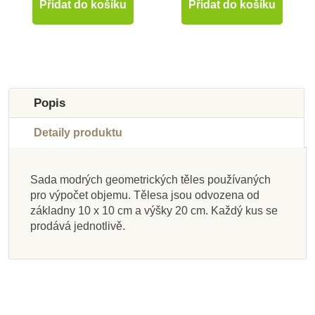
Přidat do košíku
Přidat do košíku
Popis
Detaily produktu
Sada modrých geometrických těles používaných
Skladem u
Skladem u
Skladem u
Skladem u
Skladem u
Skladem u
pro výpočet objemu. Tělesa jsou odvozena od
dodavatele
dodavatele
dodavatele
Skladem
dodavatele
dodavatele
dodavatele
Skladem
základny 10 x 10 cm a výšky 20 cm. Každý kus se
prodává jednotlivě.
Moyo Montessori Tác
Nienhuis - Kvádr
Nienhuis - Sada
Nienhuis -
Nienhuis - Kontrolní
Nienhuis - Zvukové
Nienhuis - Tajemný
Moyo Montessori
Geometrická komoda
ke geometrické
průmětů ke
sáček – prázdný, 2
Zvukové válečky
kniha ke
válečky
Geometrickým
komodě
Geometrické
ks
tělesům, v krabičce
komodě, v anglickém
jazyce
14 496 Kč
2 076 Kč
689 Kč
938 Kč
4 565 Kč
1 066 Kč
665 Kč
878 Kč