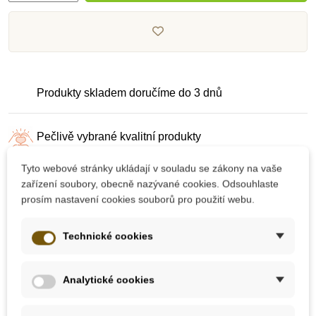
Produkty skladem doručíme do 3 dnů
Pečlivě vybrané kvalitní produkty
Tyto webové stránky ukládají v souladu se zákony na vaše
Dárek k nákupu nad 2000 Kč
zařízení soubory, obecně nazývané cookies. Odsouhlaste
prosím nastavení cookies souborů pro použití webu.
Technické cookies
Analytické cookies
10 dalších produktů ve stejné