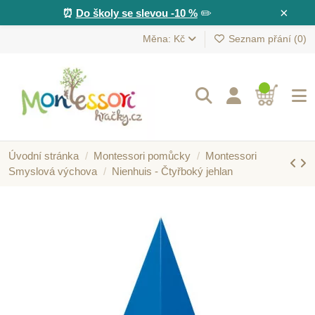
×
⏰
Do školy se slevou -10 %
✏️
Měna: Kč
Seznam přání (
0
)
Úvodní stránka
Montessori pomůcky
Montessori
Smyslová výchova
Nienhuis - Čtyřboký jehlan