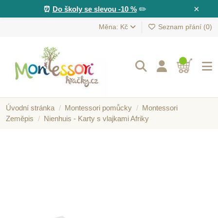
×
⏰
Do školy se slevou -10 %
✏️
Měna: Kč
Seznam přání (
0
)
Úvodní stránka
Montessori pomůcky
Montessori
Zeměpis
Nienhuis - Karty s vlajkami Afriky