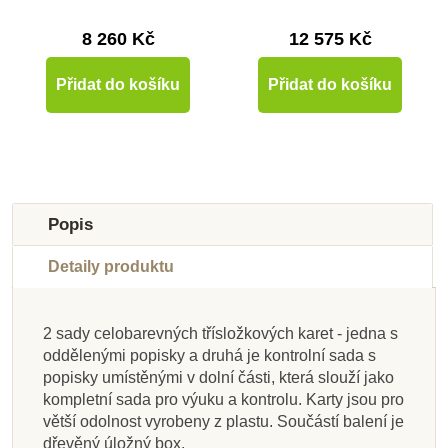
8 260 Kč
12 575 Kč
Přidat do košíku
Přidat do košíku
Popis
Detaily produktu
2 sady celobarevných třísložkových karet - jedna s
Skladem u
Skladem u
Skladem u
Skladem u
Skladem u
oddělenými popisky a druhá je kontrolní sada s
Nedostupné
dodavatele
dodavatele
Na dotaz
dodavatele
dodavatele
dodavatele
Skladem
popisky umístěnými v dolní části, která slouží jako
kompletní sada pro výuku a kontrolu. Karty jsou pro
Nienhuis - Kontrolní
Nienhuis - Kontrolní
Moyo Montessori
Nienhuis - Modré
Nienhuis - Popisky k
Nienhuis - Kontrolní
Moyo Montessori
Nienhuis - Zlaté
větší odolnost vyrobeny z plastu. Součástí balení je
mapa - Evropa - bez
mapa - Austrálie - s
Puzzle - mapa
vlaječky pro
Puzzle - mapa Jižní
tvarům pevniny a
mapa - Severní
vlaječky pro
dřevěný úložný box.