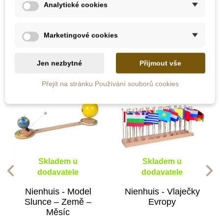
Analytické cookies
10 dalších produktů ve stejné
Marketingové cookies
kategorii:
Jen nezbytné
Přijmout vše
Přejít na stránku Používání souborů cookies
Skladem u
Skladem u
dodavatele
dodavatele
Nienhuis - Model
Nienhuis - Vlaječky
Slunce – Země –
Evropy
Měsíc