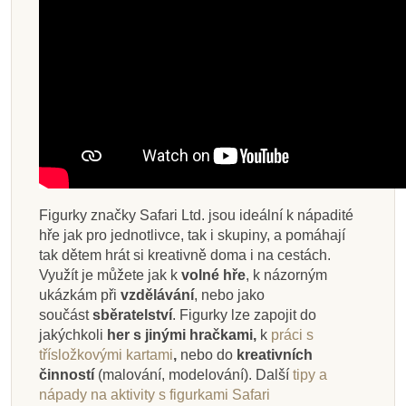
Figurky značky Safari Ltd. jsou ideální k nápadité
hře jak pro jednotlivce, tak i skupiny, a pomáhají
tak dětem hrát si kreativně doma i na cestách.
Využít je můžete jak k
volné hře
, k názorným
ukázkám při
vzdělávání
, nebo jako
součást
sběratelství
. Figurky lze zapojit do
jakýchkoli
her s jinými hračkami,
k
práci s
třísložkovými kartami
,
nebo do
kreativních
činností
(malování, modelování).
Další
tipy a
nápady na aktivity s figurkami Safari