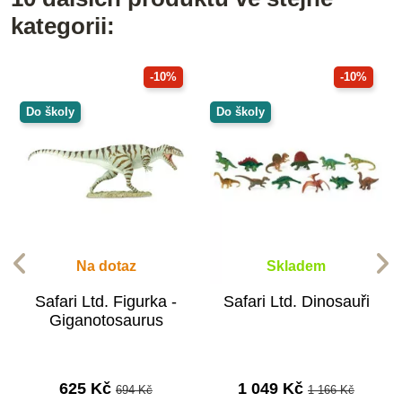
kategorii:
-10%
-10%
Do školy
Do školy
Na dotaz
Skladem
Safari Ltd. Figurka -
Safari Ltd. Dinosauři
Giganotosaurus
625 Kč
1 049 Kč
694 Kč
1 166 Kč