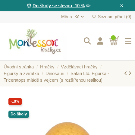
×
⏰
Do školy se slevou -10 %
✏️
Měna: Kč
Seznam přání (
0
)
Úvodní stránka
Hračky
Vzdělávací hračky
Figurky a zvířátka
Dinosauři
Safari Ltd. Figurka -
Triceratops mládě s vejcem (s rozšířenou realitou)
-10%
Do školy