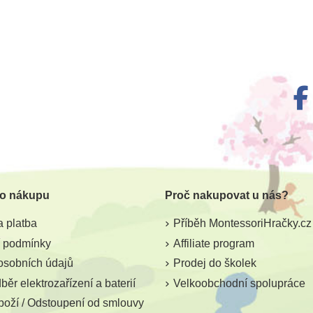
m
Skladem
a - Velká
Safari Ltd. Osel
Safari Lt
 o nákupu
Proč nakupovat u nás?
162 Kč
40
4 Kč
180 Kč
 platba
Příběh MontessoriHračky.cz
ošíku
Přidat do košíku
Přid
 podmínky
Affiliate program
osobních údajů
Prodej do školek
ěr elektrozařízení a baterií
Velkoobchodní spolupráce
boží / Odstoupení od smlouvy