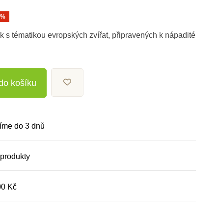
0%
ik s tématikou evropských zvířat, připravených k nápadité
 do košíku
íme do 3 dnů
 produkty
00 Kč