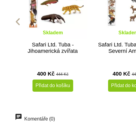
Skladem
Sklade
Safari Ltd. Tuba -
Safari Ltd. Tuba
Jihoamerická zvířata
Severní Am
400 Kč
400 Kč
444 Kč
44
Přidat do košíku
Přidat do k
-10%
Doporučené
Do školy
Komentáře (0)
Do školy