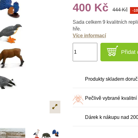
400 Kč
444 Kč
-1
Sada celkem 9 kvalitních repl
hře.
Více informací
Přidat
Produkty skladem doruč
Pečlivě vybrané kvalitní
Dárek k nákupu nad 20