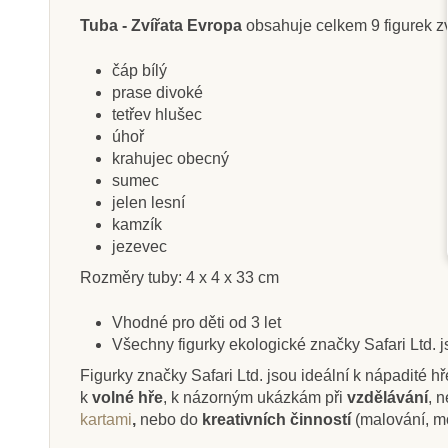
Tuba - Zvířata Evropa
obsahuje celkem 9 figurek zví
čáp bílý
prase divoké
Skladem
Na dota
tetřev hlušec
Safari Ltd. Mládě slona
Safari Ltd.
úhoř
afrického
krahujec obecný
sumec
jelen lesní
kamzík
117 Kč
212 Kč
130 Kč
23
jezevec
Přidat do košíku
Zobrazit de
Rozměry tuby: 4 x 4 x 33 cm
Vhodné pro děti od 3 let
Všechny figurky ekologické značky Safari Ltd. 
Figurky značky Safari Ltd. jsou ideální k nápadité hř
k
volné hře
, k názorným ukázkám při
vzdělávání
, 
kartami
,
nebo do
kreativních činností
(malování, m