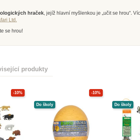
ologických hraček
, jejíž hlavní myšlenkou je „učit se hrou“. V
ari Ltd.
te se hrou!
isející produkty
-10%
-10%
Do školy
Do školy