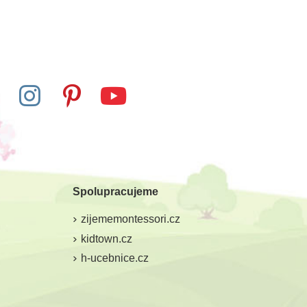
Skladem
Skladem
d. Tuba - mláďata
Safari Ltd. Tuba - Na
ze ZOO
statku
Spolupracujeme
0 Kč
400 Kč
444 Kč
444 Kč
zijememontessori.cz
at do košíku
Přidat do košíku
kidtown.cz
h-ucebnice.cz