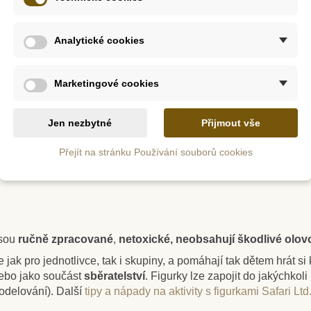
řátek, která žijí v Evropě.
Analytické cookies
z
Skladem
Marketingové cookies
 Lama
Safari Ltd. Mořský drak
Safari
Jen nezbytné
Přijmout vše
Přejít na stránku Používání souborů cookies
203 Kč
22
6 Kč
225 Kč
tail
Přidat do košíku
Zob
jsou
ručně zpracované
,
netoxické, neobsahují škodlivé olovo,
e jak pro jednotlivce, tak i skupiny, a pomáhají tak dětem hrát s
nebo jako součást
sběratelství
. Figurky lze zapojit do jakýchkoli
odelování).
Další
tipy a nápady na aktivity s figurkami Safari Ltd