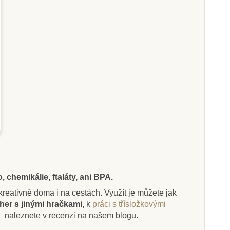
Na dotaz
Skladem
 Ltd. Krokodýl
Safari Ltd. Krakatice
obrovská
4 Kč
175 Kč
249 Kč
194 Kč
razit detail
Přidat do košíku
 chemikálie, ftaláty, ani BPA.
i kreativně doma i na cestách. Využít je můžete jak
her s jinými hračkami,
k
práci s třísložkovými
.
naleznete v recenzi na našem blogu.