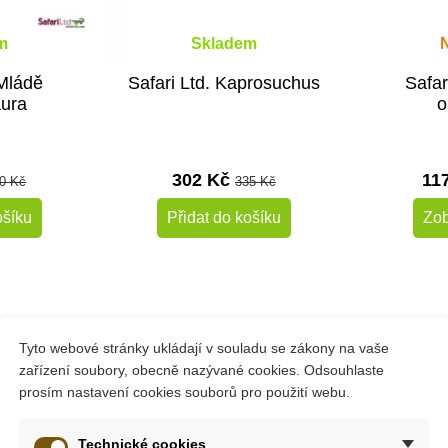
m
Skladem
 Mládě
Safari Ltd. Kaprosuchus
Safar
aura
o
302 Kč
11
0 Kč
335 Kč
ošíku
Přidat do košíku
Zob
-10%
-10%
Do školy
Do školy
Tyto webové stránky ukládají v souladu se zákony na vaše
zařízení soubory, obecně nazývané cookies. Odsouhlaste
prosím nastavení cookies souborů pro použití webu.
ích zvířat včetně savců, ptáků, ryb a dalších. Objevte některá 
Technické cookies