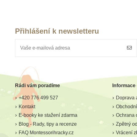
Přihlášení k newsletteru
Skladem
Sklade
Safari Ltd. Tuba - Hmyz
Safari Ltd. Tub
jezera
Rádi vám poradíme
Informace
400 Kč
400 Kč
444 Kč
44
+420 776 499 527
Doprava a
Přidat do košíku
Přidat do k
Kontakt
Obchodní
E-booky ke stažení zdarma
Ochrana 
Blog - Rady, tipy a recenze
Zpětný odb
FAQ Montessorihracky.cz
Vrácení z