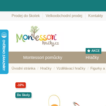
Prodej do školek
Velkoobchodní prodej
Kontakty
AKCE
Montessori pomůcky
Hračky
Úvodní stránka
Hračky
Vzdělávací hračky
Figurky a 
-10%
Do školy