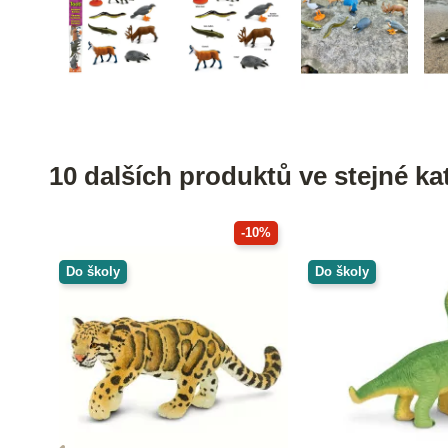
10 dalších produktů ve stejné kat
-10%
Do školy
Do školy