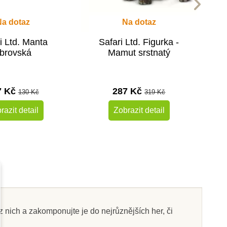
Na dotaz
Na dotaz
i Ltd. Manta
Safari Ltd. Figurka -
brovská
Mamut srstnatý
7 Kč
287 Kč
130 Kč
319 Kč
razit detail
Zobrazit detail
-10%
-10%
Do školy
z nich a zakomponujte je do nejrůznějších her, či