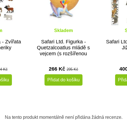
m
Skladem
 - Zvířata
Safari Ltd. Figurka -
Safari Lt
eriky
Quetzalcoatlus mládě s
Ji
vejcem (s rozšířenou
realitou)
266 Kč
40
4 Kč
295 Kč
ošíku
Přidat do košíku
Přid
-10%
-10%
Do školy
Doporučené
Na tento produkt momentálně není přidána žádná recenze.
Do školy