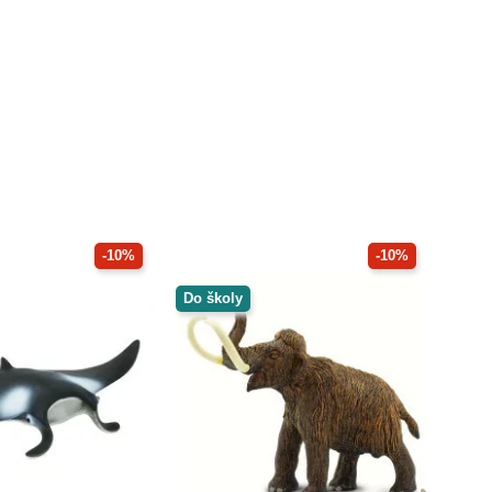
-10%
-10%
Do školy