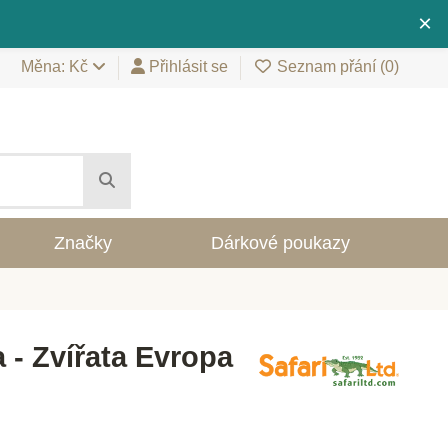
×
Měna: Kč
Přihlásit se
Seznam přání (
0
)
Značky
Dárkové poukazy
a - Zvířata Evropa