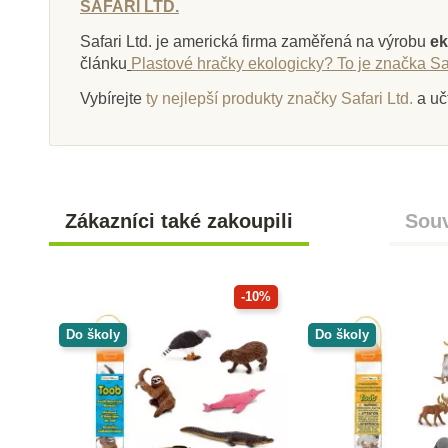
SAFARI LTD.
Safari Ltd. je americká firma zaměřená na výrobu
ek
článku
Plastové hračky ekologicky? To je značka Saf
Vybírejte
ty nejlepší produkty značky Safari Ltd.
a uč
Zákazníci také zakoupili
Souv
-10%
Do školy
Do školy