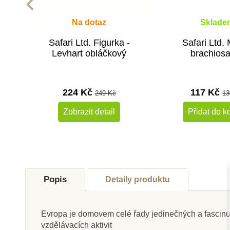
Na dotaz
Sklade
Safari Ltd. Figurka -
Safari Ltd.
Levhart obláčkový
brachios
224 Kč
117 Kč
249 Kč
13
Zobrazit detail
Přidat do k
-10%
Do školy
Do školy
Popis
Detaily produktu
Evropa je domovem celé řady jedinečných a fascinujíc
vzdělávacích aktivit