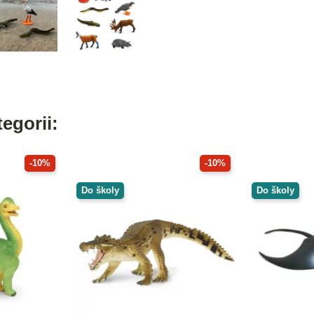
egorii:
-10%
-10%
Do školy
Do školy