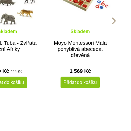
Skladem
Skladem
d. Tuba - Zvířata
Moyo Montessori Malá
žní Afriky
pohyblivá abeceda,
dřevěná
0 Kč
1 569 Kč
444 Kč
at do košíku
Přidat do košíku
-10%
-10%
Do školy