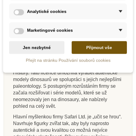
běluha severní
medvěd polární
Analytické cookies
Vhodné pro děti od 3 let.
Safari Ltd. – popis firmy
Marketingové cookies
Safari Ltd. je americká firma zaměřená na výrobu
ekologických hraček. Na jejím počátku v roce 1982
Jen nezbytné
Přijmout vše
byla dětská karetní hra na téma ohrožené druhy
zvířat. V roce 1986 firma podepsala licenční
Přejít na stránku Používání souborů cookies
smlouvu s Carnegie Museum of Natural
History. Tato licence umožnila vyrábět autentické
modely dinosaurů ve spolupráci s jejich nejlepšími
paleontology. S postupným rozrůstáním firmy se
začala rozšiřovat i série modelů, které se už
neomezovaly jen na dinosaury, ale nabízely
pohled na celý svět.
Hlavní myšlenkou firmy Safari Ltd. je „učit se hrou“.
Navrhuje figurky zvířat tak, aby byly naprosto
autentické a svou kvalitou co možná nejvíce