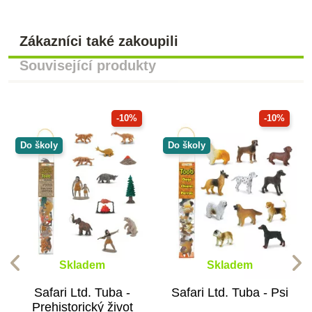
Zákazníci také zakoupili
Související produkty
-10%
-10%
Do školy
Do školy
Skladem
Skladem
Safari Ltd. Tuba -
Safari Ltd. Tuba - Psi
Prehistorický život