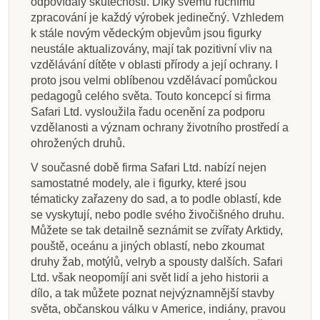
odpovídaly skutečnosti. Díky svému ručnímu
zpracování je každý výrobek jedinečný. Vzhledem
k stále novým vědeckým objevům jsou figurky
neustále aktualizovány, mají tak pozitivní vliv na
vzdělávání dítěte v oblasti přírody a její ochrany. I
proto jsou velmi oblíbenou vzdělávací pomůckou
pedagogů celého světa. Touto koncepcí si firma
Safari Ltd. vysloužila řadu ocenění za podporu
vzdělanosti a význam ochrany životního prostředí a
ohrožených druhů.
V současné době firma Safari Ltd. nabízí nejen
samostatné modely, ale i figurky, které jsou
tématicky zařazeny do sad, a to podle oblastí, kde
se vyskytují, nebo podle svého živočišného druhu.
Můžete se tak detailně seznámit se zvířaty Arktidy,
pouště, oceánu a jiných oblastí, nebo zkoumat
druhy žab, motýlů, velryb a spousty dalších. Safari
Ltd. však neopomíjí ani svět lidí a jeho historii a
dílo, a tak můžete poznat nejvýznamnější stavby
světa, občanskou válku v Americe, indiány, pravou