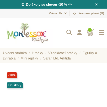
×
⏰
Do školy se slevou -10 %
✏️
Měna: Kč
Seznam přání (
0
)
Úvodní stránka
Hračky
Vzdělávací hračky
Figurky a
zvířátka
Mini repliky
Safari Ltd. Arktida
-10%
Do školy