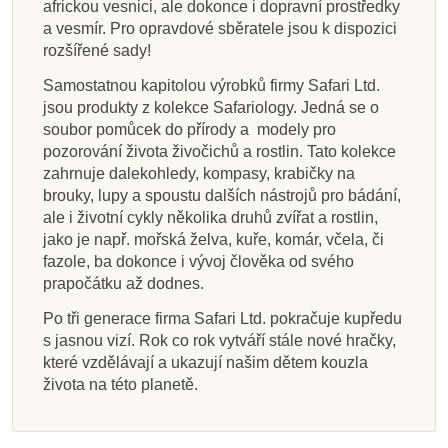
africkou vesnici, ale dokonce i dopravní prostředky
a vesmír. Pro opravdové sběratele jsou k dispozici
rozšířené sady!
Samostatnou kapitolou výrobků firmy Safari Ltd.
jsou produkty z kolekce Safariology. Jedná se o
soubor pomůcek do přírody a modely pro
pozorování života živočichů a rostlin. Tato kolekce
zahrnuje dalekohledy, kompasy, krabičky na
brouky, lupy a spoustu dalších nástrojů pro bádání,
ale i životní cykly několika druhů zvířat a rostlin,
jako je např. mořská želva, kuře, komár, včela, či
fazole, ba dokonce i vývoj člověka od svého
prapočátku až dodnes.
Po tři generace firma Safari Ltd. pokračuje kupředu
s jasnou vizí. Rok co rok vytváří stále nové hračky,
které vzdělávají a ukazují našim dětem kouzla
života na této planetě.