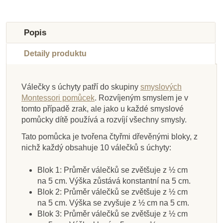
Popis
Detaily produktu
Válečky s úchyty patří do skupiny
smyslových
Skladem u
Skladem u
Skladem u
Skladem u
Skladem u
Skladem u
Montessori pomůcek
. Rozvíjeným smyslem je v
dodavatele
dodavatele
Skladem
Skladem
dodavatele
dodavatele
dodavatele
dodavatele
tomto případě zrak, ale jako u každé smyslové
pomůcky dítě používá a rozvíjí všechny smysly.
Nienhuis - Tajemný
Nienhuis - Karty ke
Nienhuis - Úvodní
Moyo Montessori
Nienhuis - Stojan na
Nienhuis - Hnědé
Nienhuis - Box s
Nienhuis - Sada
rám ke Geometrické
Stojan se šrouby -
sáček – drobné
Geometrickým
poličkami na Karty ke
schody (bezbarvý lak
válečky s úchyty
aktivit ke
Tato pomůcka je tvořena čtyřmi dřevěnými bloky, z
varianta B
předměty
komodě
tělesům
Geometrické komodě
- textura dřeva)
Geometrické
nichž každý obsahuje 10 válečků s úchyty:
komodě, v anglickém
jazyce
Blok 1: Průměr válečků se zvětšuje z ½ cm
1 270 Kč
4 120 Kč
780 Kč
770 Kč
2 335 Kč
7 910 Kč
5 169 Kč
1 999 Kč
na 5 cm. Výška zůstává konstantní na 5 cm.
Blok 2: Průměr válečků se zvětšuje z ½ cm
Přidat do košíku
Přidat do košíku
Přidat do košíku
Přidat do košíku
Přidat do košíku
Přidat do košíku
Přidat do košíku
Přidat do košíku
na 5 cm. Výška se zvyšuje z ½ cm na 5 cm.
Blok 3: Průměr válečků se zvětšuje z ½ cm