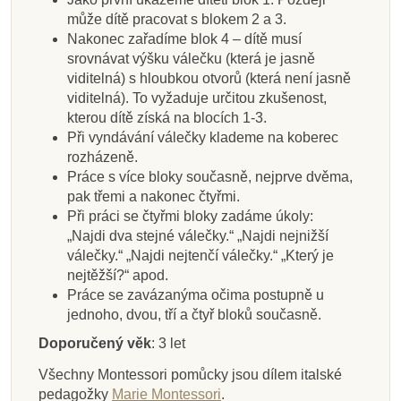
může dítě pracovat s blokem 2 a 3.
Nakonec zařadíme blok 4 – dítě musí
srovnávat výšku válečku (která je jasně
viditelná) s hloubkou otvorů (která není jasně
viditelná). To vyžaduje určitou zkušenost,
kterou dítě získá na blocích 1-3.
Při vyndávání válečky klademe na koberec
rozházeně.
Práce s více bloky současně, nejprve dvěma,
pak třemi a nakonec čtyřmi.
Při práci se čtyřmi bloky zadáme úkoly:
„Najdi dva stejné válečky.“ „Najdi nejnižší
válečky.“ „Najdi nejtenčí válečky.“ „Který je
nejtěžší?“ apod.
Práce se zavázanýma očima postupně u
jednoho, dvou, tří a čtyř bloků současně.
Doporučený věk
: 3 let
Všechny Montessori pomůcky jsou dílem italské
pedagožky
Marie Montessori
.