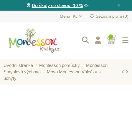
×
⏰
Do školy se slevou -10 %
✏️
Měna: Kč
Seznam přání (
0
)
Úvodní stránka
Montessori pomůcky
Montessori
Smyslová výchova
Moyo Montessori Válečky s
úchyty