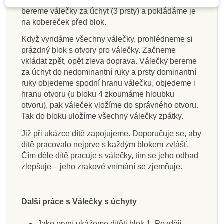
Pracujeme zleva doprava, dominantní rukou
bereme válečky za úchyt (3 prsty) a pokládáme je
na kobereček před blok.
Když vyndáme všechny válečky, prohlédneme si
prázdný blok s otvory pro válečky. Začneme
vkládat zpět, opět zleva doprava. Válečky bereme
za úchyt do nedominantní ruky a prsty dominantní
ruky objedeme spodní hranu válečku, objedeme i
hranu otvoru (u bloku 4 zkoumáme hloubku
otvoru), pak váleček vložíme do správného otvoru.
Tak do bloku uložíme všechny válečky zpátky.
Již při ukázce dítě zapojujeme. Doporučuje se, aby
dítě pracovalo nejprve s každým blokem zvlášť.
Čím déle dítě pracuje s válečky, tím se jeho odhad
zlepšuje – jeho zrakové vnímání se zjemňuje.
Další práce s Válečky s úchyty
Jako první ukážeme dítěti blok 1. Později