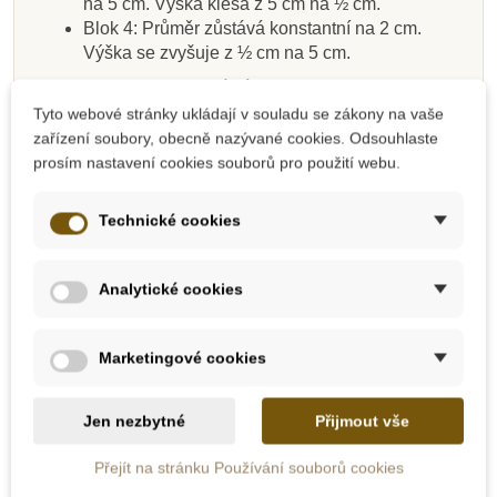
na 5 cm. Výška klesá z 5 cm na ½ cm.
Blok 4: Průměr zůstává konstantní na 2 cm.
Výška se zvyšuje z ½ cm na 5 cm.
Kontrola chyby:
vizuální
Tyto webové stránky ukládají v souladu se zákony na vaše
Přímý cíl:
Vizuální rozlišování rozměrů
zařízení soubory, obecně nazývané cookies. Odsouhlaste
prosím nastavení cookies souborů pro použití webu.
Nepřímý cíl:
Příprava na držení tužky
Technické cookies
Příprava na psaní
Zpřesnění pohybu (dítě bude schopno položit
válec jediným přesným pohybem)
Analytické cookies
Příprava na aritmetiku - desítkovou soustavu
Dítě si osvojuje
nové pojmy
: tlustý - tenký, široký -
Marketingové cookies
úzký, vysoký - nízký, velký - malý.
Základní pracovní postup
Jen nezbytné
Přijmout vše
Nejprve ukážeme, jak se blok s válečky nosí. Blok
Přejít na stránku Používání souborů cookies
držíme oběma rukama vždy za vnější konec.