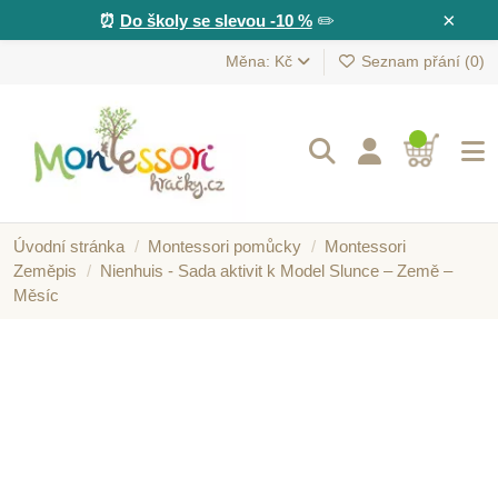
×
⏰
Do školy se slevou -10 %
✏️
Měna: Kč
Seznam přání (
0
)
Úvodní stránka
Montessori pomůcky
Montessori
Zeměpis
Nienhuis - Sada aktivit k Model Slunce – Země –
Měsíc