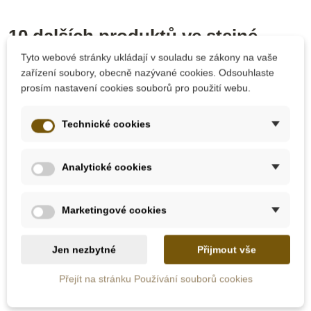
10 dalších produktů ve stejné
kategorii:
Tyto webové stránky ukládají v souladu se zákony na vaše
zařízení soubory, obecně nazývané cookies. Odsouhlaste
prosím nastavení cookies souborů pro použití webu.
Technické cookies
Analytické cookies
Marketingové cookies
Skladem u
dodavatele
Skladem
Jen nezbytné
Přijmout vše
Nienhuis - Puzzle –
Moyo Montessori
Přejít na stránku Používání souborů cookies
vlajky Evropy
Vlajky Jižní Ameriky -
třísložkové karty