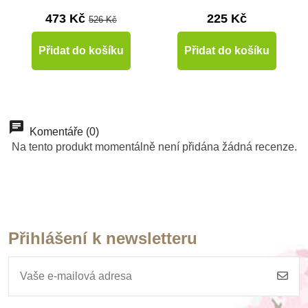
473 Kč
225 Kč
526 Kč
Přidat do košíku
Přidat do košíku
-10%
Do školy
Komentáře (0)
Na tento produkt momentálně není přidána žádná recenze.
Přihlášení k newsletteru
Skladem
Skladem
Moyo Montessori
Safari Ltd. figurky
Trinomická krychle
Good Luck Minis