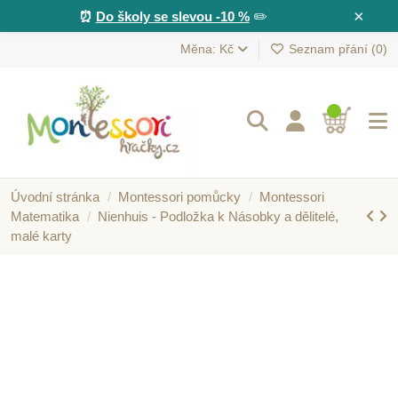
×
⏰
Do školy se slevou -10 %
✏️
Měna: Kč
Seznam přání (
0
)
Úvodní stránka
Montessori pomůcky
Montessori
Matematika
Nienhuis - Podložka k Násobky a dělitelé,
malé karty