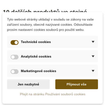
10 dalších produktů ve stejné
kategorii:
Tyto webové stránky ukládají v souladu se zákony na vaše
zařízení soubory, obecně nazývané cookies. Odsouhlaste
prosím nastavení cookies souborů pro použití webu.
-10%
Technické cookies
Do školy
Analytické cookies
Marketingové cookies
Skladem u
Na dotaz
dodavatele
Jen nezbytné
Přijmout vše
Moyo Montessori
Nienhuis - Krabička s
Přejít na stránku Používání souborů cookies
Znaky pro počítání v
příklady k odčítání
krabičce