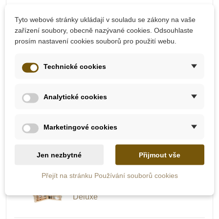
Tyto webové stránky ukládají v souladu se zákony na vaše
Moyo Montessori Hodiny s
zařízení soubory, obecně nazývané cookies. Odsouhlaste
1x
1 580 Kč
pohyblivými ručičkami
prosím nastavení cookies souborů pro použití webu.
Technické cookies
1x
Moyo Montessori Váhy
815 Kč
Analytické cookies
Marketingové cookies
Goki Smetáček s přírodními
1x
štětinami a lopatka, modrá
325 Kč
nebo červená
Jen nezbytné
Přijmout vše
Přejít na stránku Používání souborů cookies
Small Foot Kufřík na nářadí
1x
1 238 Kč
"Deluxe"