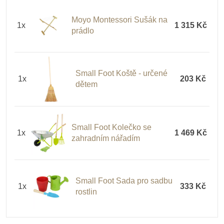
Moyo Montessori Sušák na
1x
1 315 Kč
prádlo
Small Foot Koště - určené
1x
203 Kč
dětem
Small Foot Kolečko se
1x
1 469 Kč
zahradním nářadím
Small Foot Sada pro sadbu
1x
333 Kč
rostlin