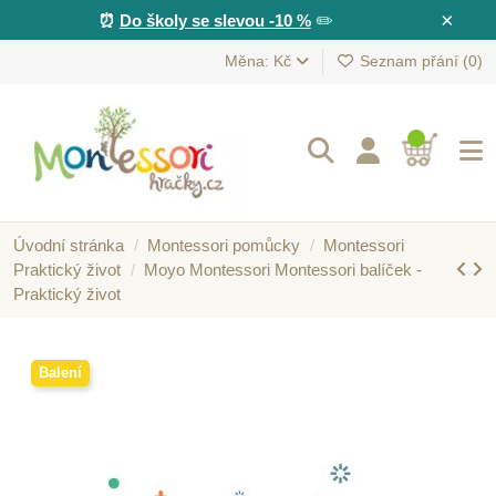
×
⏰
Do školy se slevou -10 %
✏️
Měna: Kč
Seznam přání (
0
)
Úvodní stránka
Montessori pomůcky
Montessori
Praktický život
Moyo Montessori Montessori balíček -
Praktický život
Balení