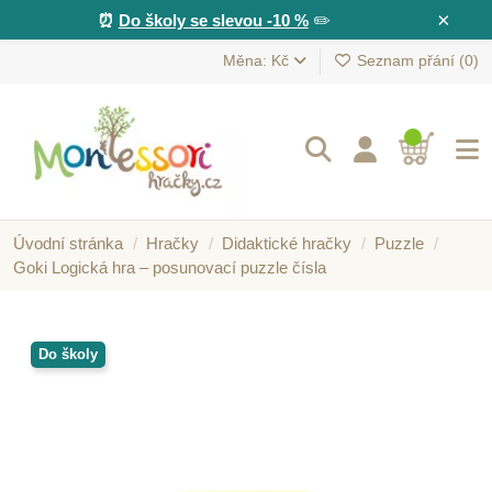
×
⏰
Do školy se slevou -10 %
✏️
Měna: Kč
Seznam přání (
0
)
Úvodní stránka
Hračky
Didaktické hračky
Puzzle
Goki Logická hra – posunovací puzzle čísla
Do školy