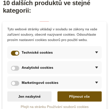
10 dalších produktů ve stejné
kategorii:
-10%
-30%
Tyto webové stránky ukládají v souladu se zákony na vaše
Do školy
zařízení soubory, obecně nazývané cookies. Odsouhlaste
Výprodej
prosím nastavení cookies souborů pro použití webu.
Do školy
Technické cookies
Analytické cookies
Skladem
Skladem
Marketingové cookies
Small Foot Dřevěné
Djeco Puzzle Duo
puzzle - lesní zvířata
numbers
Jen nezbytné
Přijmout vše
Přejít na stránku Používání souborů cookies
207 Kč
172 Kč