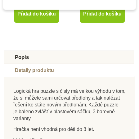
230 Kč
245 Kč
Přidat do košíku
Přidat do košíku
-10%
-10%
-10%
-10%
-10%
-10%
-10%
-10%
Do školy
Do školy
Do školy
Do školy
Do školy
Do školy
Do školy
Do školy
Popis
Detaily produktu
Logická hra puzzle s čísly má velkou výhodu v tom,
že si můžete sami určovat předlohy a tak nalézat
Na dotaz
Skladem
Skladem
Skladem
Na dotaz
Na dotaz
Na dotaz
Skladem
řešení ke stále novým předlohám. Každé puzzle
je baleno zvlášť v plastovém sáčku, 3 barevné
Djeco Duo Puzzle Co
Small Foot Vrstvené
Detoa Magnetické
Kniha s puzzle -
Lesní svět Tripexeso
Lesní svět Pexeso
Bino Skládanka
Djeco Hra na
varianty.
bude dnes k obědu?
Dopravní prostředky
puzzle - Anatomie
puzzle - Děti
klasické - Z říše
- Naše dřeviny
schovávanou
domeček
Tim
hmyzu
Hračka není vhodná pro děti do 3 let.