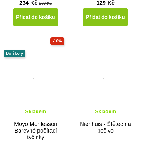
234 Kč
129 Kč
260 Kč
Přidat do košíku
Přidat do košíku
-10%
Do školy
Skladem
Skladem
Moyo Montessori
Nienhuis - Štětec na
Barevné počítací
pečivo
tyčinky