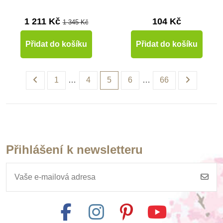
1 211 Kč
104 Kč
1 345 Kč
Přidat do košíku
Přidat do košíku
1
…
4
5
6
…
66
Přihlášení k newsletteru