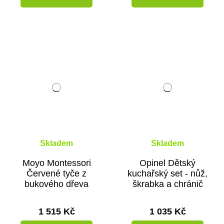
Skladem
Skladem
Moyo Montessori
Opinel Dětský
Červené tyče z
kuchařský set - nůž,
bukového dřeva
škrabka a chránič
prstů
1 515 Kč
1 035 Kč