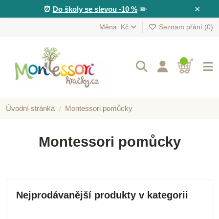
×
⏰
Do školy se slevou -10 %
✏️
Měna: Kč
Seznam přání (
0
)
Úvodní stránka
Montessori pomůcky
Montessori pomůcky
Nejprodávanější produkty v kategorii