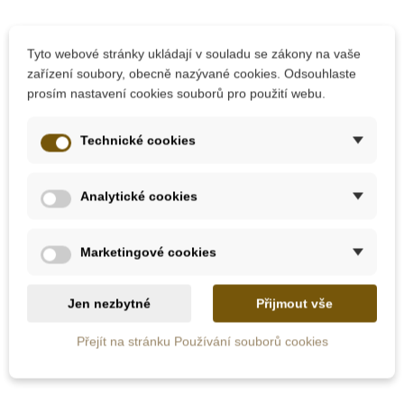
Tyto webové stránky ukládají v souladu se zákony na vaše
zařízení soubory, obecně nazývané cookies. Odsouhlaste
prosím nastavení cookies souborů pro použití webu.
Technické cookies
Skladem
Skladem
Analytické cookies
Moyo Montessori
Moyo Montessori
Dělení - příklady a
Tabulka pro dělení
výsledky
Marketingové cookies
899 Kč
438 Kč
Jen nezbytné
Přijmout vše
Přidat do košíku
Přidat do košíku
Přejít na stránku Používání souborů cookies