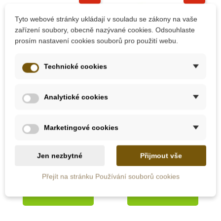
Do školy
Do školy
Tyto webové stránky ukládají v souladu se zákony na vaše
zařízení soubory, obecně nazývané cookies. Odsouhlaste
prosím nastavení cookies souborů pro použití webu.
Technické cookies
Analytické cookies
Skladem
Skladem
Safari Ltd. Zvířata ze
Safari Ltd. Tuba -
Marketingové cookies
ZOO (5 ks)
Starověký Egypt
Jen nezbytné
Přijmout vše
1 250 Kč
400 Kč
1 389 Kč
444 Kč
Přejít na stránku Používání souborů cookies
Přidat do košíku
Přidat do košíku