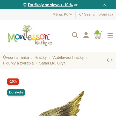
×
⏰
Do školy se slevou -10 %
✏️
Měna: Kč
Seznam přání (
0
)
Úvodní stránka
Hračky
Vzdělávací hračky
Figurky a zvířátka
Safari Ltd. Gryf
-10%
Do školy