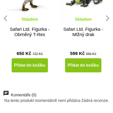
Skladem
Skladem
Safari Ltd. Figurka -
Safari Ltd. Figurka -
Obrněný T-Rex
Mlžný drak
650 Kč
599 Kč
722 Kč
666 Kč
Přidat do košíku
Přidat do košíku
-10%
-10%
Do školy
Novinka
Komentáře (0)
Na tento produkt momentálně není přidána žádná recenze.
Do školy