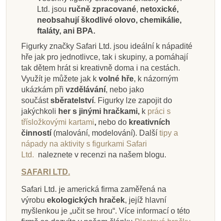
Přidat do košíku
Přidat do košíku
Přidat do košíku
Zobrazit detail
Přidat do košíku
Přidat do košíku
Zobrazit detail
Zobrazit detail
Ltd. jsou
ručně zpracované
,
netoxické,
neobsahují škodlivé olovo, chemikálie,
ftaláty, ani BPA.
Figurky značky Safari Ltd. jsou ideální k nápadité
hře jak pro jednotlivce, tak i skupiny, a pomáhají
tak dětem hrát si kreativně doma i na cestách.
Využít je můžete jak k
volné hře
, k názorným
ukázkám při
vzdělávání
, nebo jako
součást
sběratelství
. Figurky lze zapojit do
jakýchkoli
her s jinými hračkami,
k
práci s
třísložkovými kartami
,
nebo do
kreativních
činností
(malování, modelování).
Další
tipy a
nápady na aktivity s figurkami Safari
Ltd.
naleznete v recenzi na našem blogu.
SAFARI LTD.
Safari Ltd. je americká firma zaměřená na
výrobu
ekologických hraček
, jejíž hlavní
myšlenkou je „učit se hrou“. Více informací o této