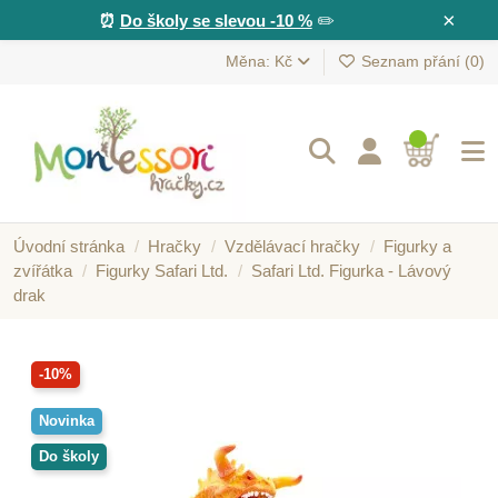
×
⏰
Do školy se slevou -10 %
✏️
Měna: Kč
Seznam přání (
0
)
Úvodní stránka
Hračky
Vzdělávací hračky
Figurky a
zvířátka
Figurky Safari Ltd.
Safari Ltd. Figurka - Lávový
drak
-10%
Novinka
Do školy