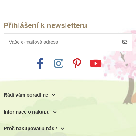
Přihlášení k newsletteru
Skladem
Skladem
Safari Ltd. Figurka -
Safari Ltd. Figurka -
Duhový jednorožec
Slunečný drak
400 Kč
574 Kč
444 Kč
638 Kč
Přidat do košíku
Přidat do košíku
Rádi vám poradíme
Informace o nákupu
Proč nakupovat u nás?