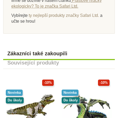
firmě se dozvíte v našem článku
Plastové hračky
ekologicky? To je značka Safari Ltd.
Vybírejte
ty nejlepší produkty značky Safari Ltd.
a
učte se hrou!
Zákazníci také zakoupili
Související produkty
-10%
-10%
Novinka
Novinka
Do školy
Do školy