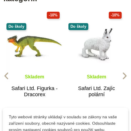
-10%
-10%
Do školy
Do školy
Skladem
Skladem
Safari Ltd. Figurka -
Safari Ltd. Zajíc
Dracorex
polární
302 Kč
142 Kč
Tyto webové stránky ukládají v souladu se zákony na vaše
335 Kč
158 Kč
zařízení soubory, obecně nazývané cookies. Odsouhlaste
prosím nastavení cookies souborů pro použití webu.
Přidat do košíku
Přidat do košíku